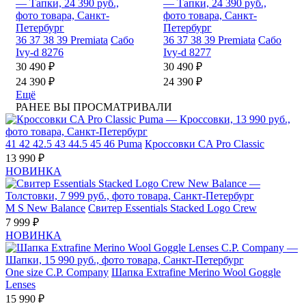
36
37
38
39
Premiata
Сабо
36
37
38
39
Premiata
Сабо
Ivy-d 8276
Ivy-d 8277
30 490 ₽
30 490 ₽
24 390 ₽
24 390 ₽
Ещё
РАНЕЕ ВЫ ПРОСМАТРИВАЛИ
41
42
42.5
43
44.5
45
46
Puma
Кроссовки CA Pro Classic
13 990 ₽
НОВИНКА
M
S
New Balance
Свитер Essentials Stacked Logo Crew
7 999 ₽
НОВИНКА
One size
C.P. Company
Шапка Extrafine Merino Wool Goggle
Lenses
15 990 ₽