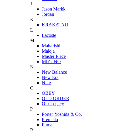
J
Jason Markk
Jordan
K
KRAKATAU
L
Lacoste
M
Maharishi
Maloja
Master-Piece
MIZUNO
N
New Balance
New Era
Nike
O
OBEY
OLD ORDER
Our Legacy
P
Porter-Yoshida & Co.
Premiata
Puma
R