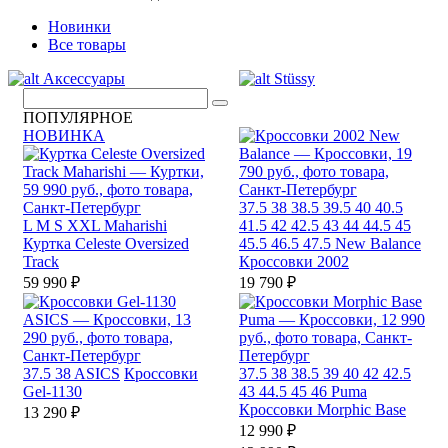
Новинки
Все товары
Аксессуары
Stüssy
ПОПУЛЯРНОЕ
НОВИНКА
37.5
38
38.5
39.5
40
40.5
L
M
S
XXL
Maharishi
41.5
42
42.5
43
44
44.5
45
Куртка Celeste Oversized
45.5
46.5
47.5
New Balance
Track
Кроссовки 2002
59 990 ₽
19 790 ₽
37.5
38
ASICS
Кроссовки
37.5
38
38.5
39
40
42
42.5
Gel-1130
43
44.5
45
46
Puma
Кроссовки Morphic Base
13 290 ₽
12 990 ₽