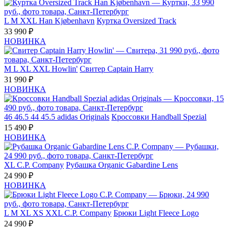
L
M
XXL
Han Kjøbenhavn
Куртка Oversized Track
33 990 ₽
НОВИНКА
M
L
XL
XXL
Howlin'
Свитер Captain Harry
31 990 ₽
НОВИНКА
46
46.5
44
45.5
adidas Originals
Кроссовки Handball Spezial
15 490 ₽
НОВИНКА
XL
C.P. Company
Рубашка Organic Gabardine Lens
24 990 ₽
НОВИНКА
L
M
XL
XS
XXL
C.P. Company
Брюки Light Fleece Logo
24 990 ₽