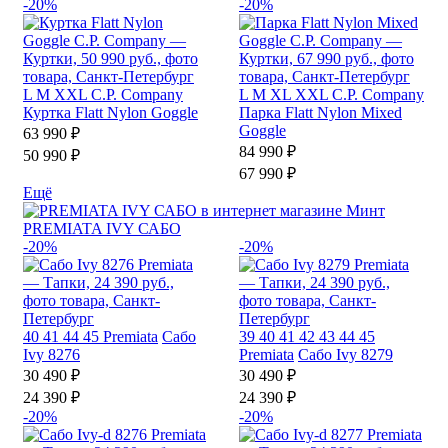
-20%
-20%
L
M
XXL
C.P. Company
L
M
XL
XXL
C.P. Company
Куртка Flatt Nylon Goggle
Парка Flatt Nylon Mixed
Goggle
63 990 ₽
84 990 ₽
50 990 ₽
67 990 ₽
Ещё
PREMIATA IVY САБО
-20%
-20%
40
41
44
45
Premiata
Сабо
39
40
41
42
43
44
45
Ivy 8276
Premiata
Сабо Ivy 8279
30 490 ₽
30 490 ₽
24 390 ₽
24 390 ₽
-20%
-20%