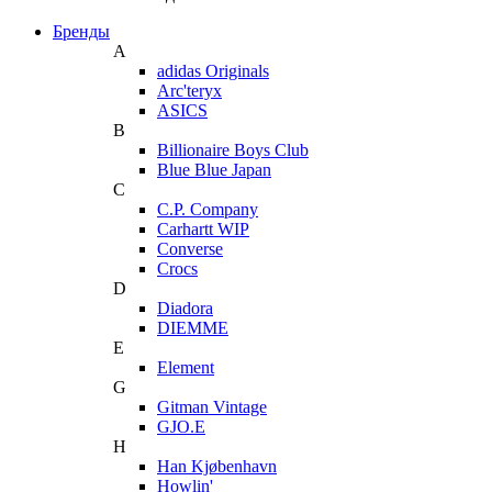
Бренды
A
adidas Originals
Arc'teryx
ASICS
B
Billionaire Boys Club
Blue Blue Japan
C
C.P. Company
Carhartt WIP
Converse
Crocs
D
Diadora
DIEMME
E
Element
G
Gitman Vintage
GJO.E
H
Han Kjøbenhavn
Howlin'