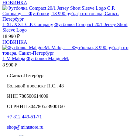
НОВИНКА
L
XL
XXL
C.P. Company
Футболка Compact 20/1 Jersey Short
Sleeve Logo
18 990 ₽
НОВИНКА
L
M
Maloja
Футболка MaligneM.
8 990 ₽
г.Санкт-Петербург
Большой проспект П.С., 48
ИНН 780500614009
ОГРНИП 304780523900160
+7 812 449-51-71
shop@mintstore.ru