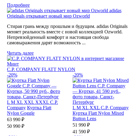
Подробнее
adidas
Originals открывает новый мир Ozworld
Стирая грань между прошлым и будущим. adidas Originals
меняет реальность вместе с новой коллекцией Ozworld.
Непревзойденный комфорт и настоящая свобода
самовыражения дарят возможность ...
Читать далее
C.P. COMPANY FLATT NYLON
-20%
-20%
L
M
XL
XXL
XXXL
C.P.
Company
Куртка Flatt
L
M
XL
XXL
C.P. Company
Nylon Goggle
Куртка Flatt Nylon Mixed
Button Lens
63 990 ₽
51 990 ₽
50 990 ₽
41 590 ₽