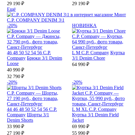
29 190 ₽
29 190 ₽
Ещё
C.P. COMPANY DENIM 3\1
-20%
НОВИНКА
46
48
50
52
54
56
C.P.
L
M
C.P. Company
Куртка
Company
Брюки 3/1 Denim
3/1 Denim Chore
Loose
64 990 ₽
40 990 ₽
32 790 ₽
-20%
-20%
44
46
48
50
52
54
56
C.P.
L
M
XL
C.P. Company
Company
Шорты 3/1
Куртка 3/1 Denim Field
Denim Shorts
Jacket
33 990 ₽
69 990 ₽
27 190 ₽
55 990 ₽