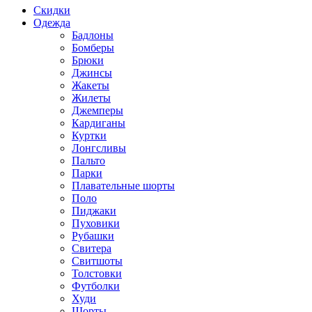
Скидки
Одежда
Бадлоны
Бомберы
Брюки
Джинсы
Жакеты
Жилеты
Джемперы
Кардиганы
Куртки
Лонгсливы
Пальто
Парки
Плавательные шорты
Поло
Пиджаки
Пуховики
Рубашки
Свитера
Свитшоты
Толстовки
Футболки
Худи
Шорты