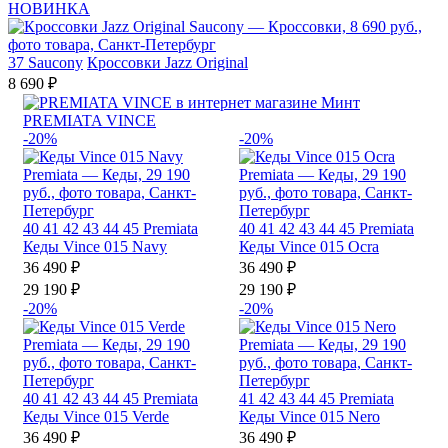
НОВИНКА
37
Saucony
Кроссовки Jazz Original
8 690 ₽
PREMIATA VINCE
-20%
-20%
40
41
42
43
44
45
Premiata
40
41
42
43
44
45
Premiata
Кеды Vince 015 Navy
Кеды Vince 015 Ocra
36 490 ₽
36 490 ₽
29 190 ₽
29 190 ₽
-20%
-20%
40
41
42
43
44
45
Premiata
41
42
43
44
45
Premiata
Кеды Vince 015 Verde
Кеды Vince 015 Nero
36 490 ₽
36 490 ₽