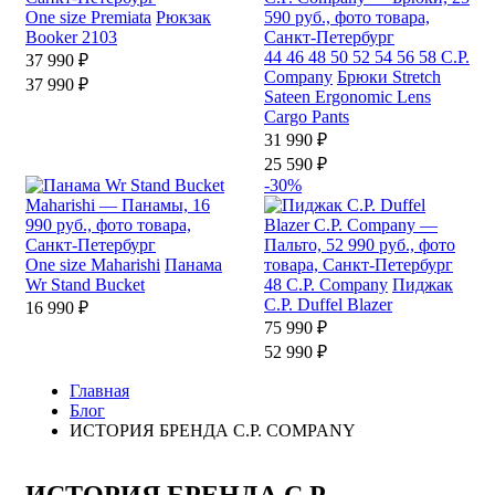
One size
Premiata
Рюкзак
Booker 2103
44
46
48
50
52
54
56
58
C.P.
37 990 ₽
Company
Брюки Stretch
37 990 ₽
Sateen Ergonomic Lens
Cargo Pants
31 990 ₽
25 590 ₽
-30%
One size
Maharishi
Панама
Wr Stand Bucket
48
C.P. Company
Пиджак
C.P. Duffel Blazer
16 990 ₽
75 990 ₽
52 990 ₽
Главная
Блог
ИСТОРИЯ БРЕНДА C.P. COMPANY
ИСТОРИЯ БРЕНДА C.P.