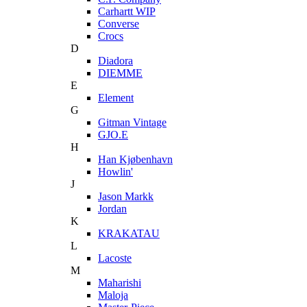
Carhartt WIP
Converse
Crocs
D
Diadora
DIEMME
E
Element
G
Gitman Vintage
GJO.E
H
Han Kjøbenhavn
Howlin'
J
Jason Markk
Jordan
K
KRAKATAU
L
Lacoste
M
Maharishi
Maloja