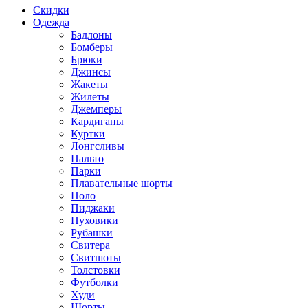
Скидки
Одежда
Бадлоны
Бомберы
Брюки
Джинсы
Жакеты
Жилеты
Джемперы
Кардиганы
Куртки
Лонгсливы
Пальто
Парки
Плавательные шорты
Поло
Пиджаки
Пуховики
Рубашки
Свитера
Свитшоты
Толстовки
Футболки
Худи
Шорты