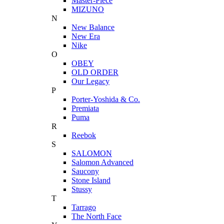
Master-Piece
MIZUNO
N
New Balance
New Era
Nike
O
OBEY
OLD ORDER
Our Legacy
P
Porter-Yoshida & Co.
Premiata
Puma
R
Reebok
S
SALOMON
Salomon Advanced
Saucony
Stone Island
Stussy
T
Tarrago
The North Face