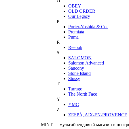
O
OBEY
OLD ORDER
Our Legacy
P
Porter-Yoshida & Co.
Premiata
Puma
R
Reebok
S
SALOMON
Salomon Advanced
Saucony
Stone Island
Stussy
T
Tarrago
The North Face
Y
YMC
Z
ZESPÀ, AIX-EN-PROVENCE
MINT — мультибрендовый магазин в центре