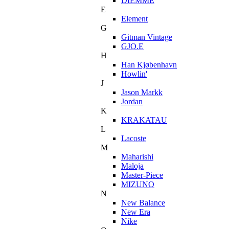
DIEMME
E
Element
G
Gitman Vintage
GJO.E
H
Han Kjøbenhavn
Howlin'
J
Jason Markk
Jordan
K
KRAKATAU
L
Lacoste
M
Maharishi
Maloja
Master-Piece
MIZUNO
N
New Balance
New Era
Nike