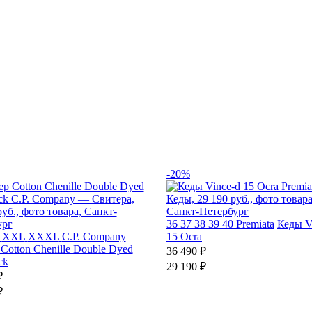
-20%
36
37
38
39
40
Premiata
Кеды V
XXL
XXXL
C.P. Company
15 Ocra
Cotton Chenille Double Dyed
36 490 ₽
ck
29 190 ₽
₽
₽