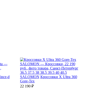
36.5
37.5
38
38.5
39.5
40
40.5
ince-d
SALOMON
Кроссовки X Ultra 360
Gore-Tex
22 190 ₽