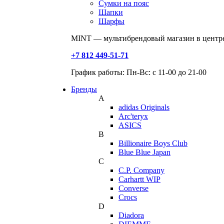
Сумки на пояс
Шапки
Шарфы
MINT — мультибрендовый магазин в центре
+7 812 449-51-71
График работы: Пн-Вс: с 11-00 до 21-00
Бренды
A
adidas Originals
Arc'teryx
ASICS
B
Billionaire Boys Club
Blue Blue Japan
C
C.P. Company
Carhartt WIP
Converse
Crocs
D
Diadora