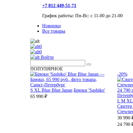
+7 812 449-51-71
График работы: Пн-Вс: с 11-00 до 21-00
Новинки
Все товары
0
0
Войти
ПОПУЛЯРНОЕ
-20%
S
XL
Blue Blue Japan
Брюки 'Sashiko'
65 990 ₽
L
M
XL
Свитер 
Crewne
30 990 
24 790 