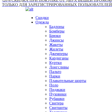
-20% СКИДКА ПРИ ПОКУПКЕ ОТ ДВУХ ВЕЩЕЙ ПРОМОКО
ТОЛЬКО ДЛЯ ЗАРЕГИСТРИРОВАННЫХ ПОЛЬЗОВАТЕЛЕЙ
Скидки
Одежда
Бадлоны
Бомберы
Брюки
Джинсы
Жакеты
Жилеты
Джемперы
Кардиганы
Куртки
Лонгсливы
Пальто
Парки
Плавательные шорты
Поло
Пиджаки
Пуховики
Рубашки
Свитера
Свитшоты