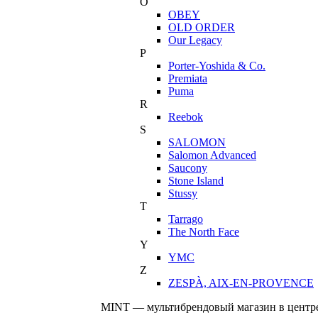
O
OBEY
OLD ORDER
Our Legacy
P
Porter-Yoshida & Co.
Premiata
Puma
R
Reebok
S
SALOMON
Salomon Advanced
Saucony
Stone Island
Stussy
T
Tarrago
The North Face
Y
YMC
Z
ZESPÀ, AIX-EN-PROVENCE
MINT — мультибрендовый магазин в центре