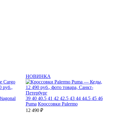
НОВИНКА
iagonal
39
40
40.5
41
42
42.5
43
44
44.5
45
46
Puma
Кроссовки Palermo
12 490 ₽