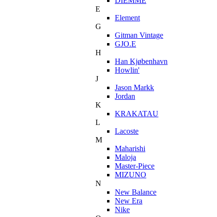
DIEMME
E
Element
G
Gitman Vintage
GJO.E
H
Han Kjøbenhavn
Howlin'
J
Jason Markk
Jordan
K
KRAKATAU
L
Lacoste
M
Maharishi
Maloja
Master-Piece
MIZUNO
N
New Balance
New Era
Nike