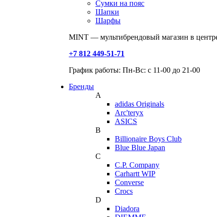
Сумки на пояс
Шапки
Шарфы
MINT — мультибрендовый магазин в центре
+7 812 449-51-71
График работы: Пн-Вс: с 11-00 до 21-00
Бренды
A
adidas Originals
Arc'teryx
ASICS
B
Billionaire Boys Club
Blue Blue Japan
C
C.P. Company
Carhartt WIP
Converse
Crocs
D
Diadora