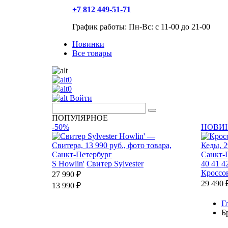
+7 812 449-51-71
График работы: Пн-Вс: с 11-00 до 21-00
Новинки
Все товары
0
0
Войти
ПОПУЛЯРНОЕ
-50%
НОВИ
S
Howlin'
Свитер Sylvester
40
41
4
Кроссо
27 990 ₽
29 490 
13 990 ₽
Г
Б