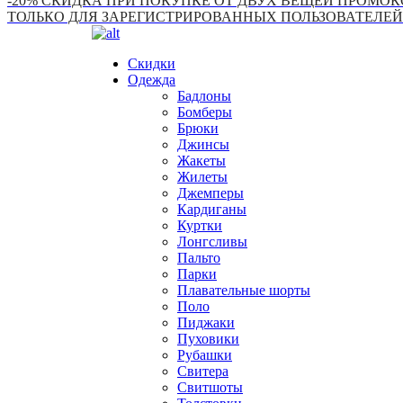
-20% СКИДКА ПРИ ПОКУПКЕ ОТ ДВУХ ВЕЩЕЙ ПРОМОКО
ТОЛЬКО ДЛЯ ЗАРЕГИСТРИРОВАННЫХ ПОЛЬЗОВАТЕЛЕЙ
Скидки
Одежда
Бадлоны
Бомберы
Брюки
Джинсы
Жакеты
Жилеты
Джемперы
Кардиганы
Куртки
Лонгсливы
Пальто
Парки
Плавательные шорты
Поло
Пиджаки
Пуховики
Рубашки
Свитера
Свитшоты