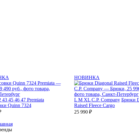
НКА
НОВИНКА
2
43
45
46
47
Premiata
L
M
XL
C.P. Company
Брюки D
вки Quinn 7324
Raised Fleece Cargo
₽
25 990 ₽
лавная
ренды