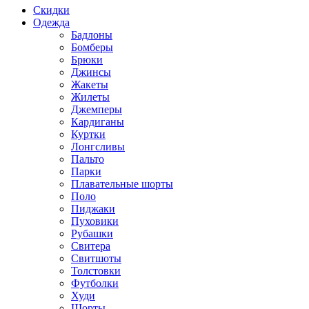
Скидки
Одежда
Бадлоны
Бомберы
Брюки
Джинсы
Жакеты
Жилеты
Джемперы
Кардиганы
Куртки
Лонгсливы
Пальто
Парки
Плавательные шорты
Поло
Пиджаки
Пуховики
Рубашки
Свитера
Свитшоты
Толстовки
Футболки
Худи
Шорты