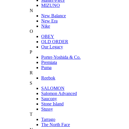
Master-Piece
MIZUNO
N
New Balance
New Era
Nike
O
OBEY
OLD ORDER
Our Legacy
P
Porter-Yoshida & Co.
Premiata
Puma
R
Reebok
S
SALOMON
Salomon Advanced
Saucony
Stone Island
Stussy
T
Tarrago
The North Face