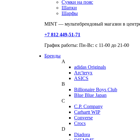
Сумки на пояс
Шапки
Шарфы
MINT — мультибрендовый магазин в центре
+7 812 449-51-71
График работы: Пн-Вс: с 11-00 до 21-00
Бренды
A
adidas Originals
Arc'teryx
ASICS
B
Billionaire Boys Club
Blue Blue Japan
C
C.P. Company
Carhartt WIP
Converse
Crocs
D
Diadora