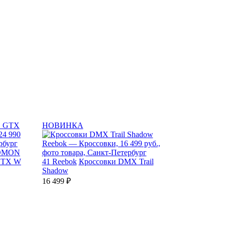
НОВИНКА
OMON
GTX W
41
Reebok
Кроссовки DMX Trail
Shadow
16 499 ₽