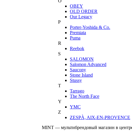
O
OBEY
OLD ORDER
Our Legacy
P
Porter-Yoshida & Co.
Premiata
Puma
R
Reebok
S
SALOMON
Salomon Advanced
Saucony
Stone Island
Stussy
T
Tarrago
The North Face
Y
YMC
Z
ZESPÀ, AIX-EN-PROVENCE
MINT — мультибрендовый магазин в центре