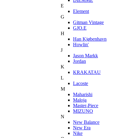
DIEMME
E
Element
G
Gitman Vintage
GJO.E
H
Han Kjøbenhavn
Howlin'
J
Jason Markk
Jordan
K
KRAKATAU
L
Lacoste
M
Maharishi
Maloja
Master-Piece
MIZUNO
N
New Balance
New Era
Nike