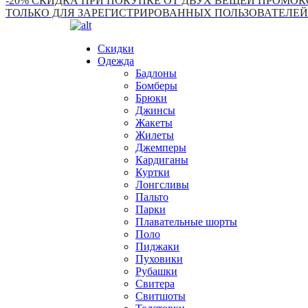
-20% СКИДКА ПРИ ПОКУПКЕ ОТ ДВУХ ВЕЩЕЙ ПРОМОКО
ТОЛЬКО ДЛЯ ЗАРЕГИСТРИРОВАННЫХ ПОЛЬЗОВАТЕЛЕЙ
Скидки
Одежда
Бадлоны
Бомберы
Брюки
Джинсы
Жакеты
Жилеты
Джемперы
Кардиганы
Куртки
Лонгсливы
Пальто
Парки
Плавательные шорты
Поло
Пиджаки
Пуховики
Рубашки
Свитера
Свитшоты