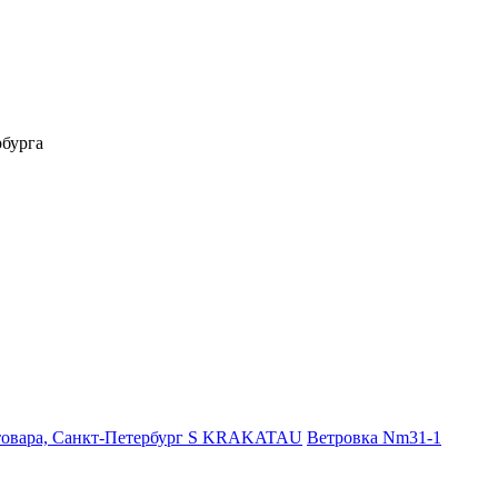
бурга
S
KRAKATAU
Ветровка Nm31-1