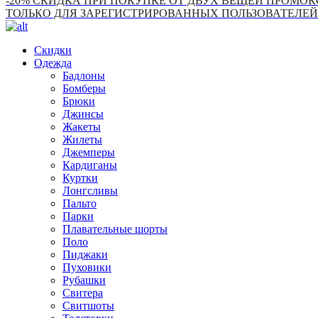
-20% СКИДКА ПРИ ПОКУПКЕ ОТ ДВУХ ВЕЩЕЙ ПРОМОКО
ТОЛЬКО ДЛЯ ЗАРЕГИСТРИРОВАННЫХ ПОЛЬЗОВАТЕЛЕЙ
Скидки
Одежда
Бадлоны
Бомберы
Брюки
Джинсы
Жакеты
Жилеты
Джемперы
Кардиганы
Куртки
Лонгсливы
Пальто
Парки
Плавательные шорты
Поло
Пиджаки
Пуховики
Рубашки
Свитера
Свитшоты