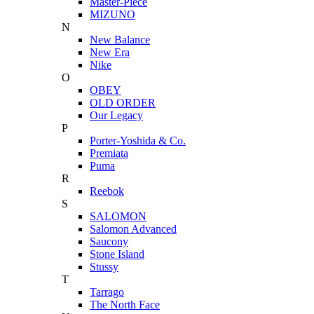
Master-Piece
MIZUNO
N
New Balance
New Era
Nike
O
OBEY
OLD ORDER
Our Legacy
P
Porter-Yoshida & Co.
Premiata
Puma
R
Reebok
S
SALOMON
Salomon Advanced
Saucony
Stone Island
Stussy
T
Tarrago
The North Face