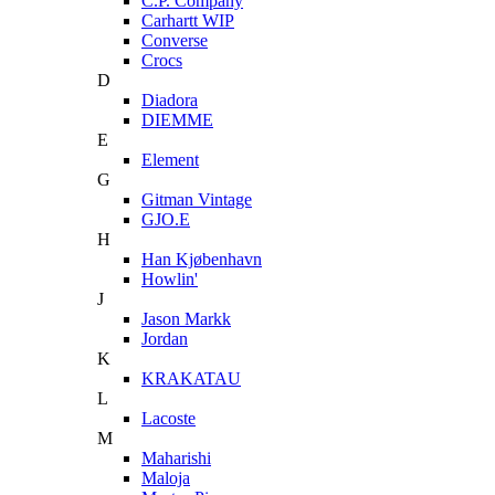
C.P. Company
Carhartt WIP
Converse
Crocs
D
Diadora
DIEMME
E
Element
G
Gitman Vintage
GJO.E
H
Han Kjøbenhavn
Howlin'
J
Jason Markk
Jordan
K
KRAKATAU
L
Lacoste
M
Maharishi
Maloja