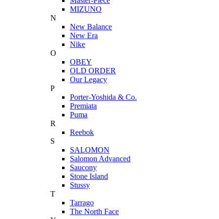
Master-Piece
MIZUNO
N
New Balance
New Era
Nike
O
OBEY
OLD ORDER
Our Legacy
P
Porter-Yoshida & Co.
Premiata
Puma
R
Reebok
S
SALOMON
Salomon Advanced
Saucony
Stone Island
Stussy
T
Tarrago
The North Face