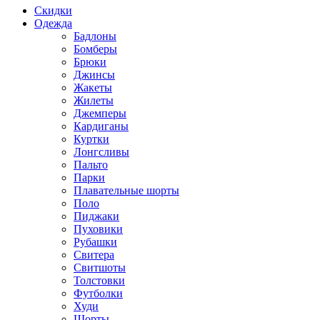
Скидки
Одежда
Бадлоны
Бомберы
Брюки
Джинсы
Жакеты
Жилеты
Джемперы
Кардиганы
Куртки
Лонгсливы
Пальто
Парки
Плавательные шорты
Поло
Пиджаки
Пуховики
Рубашки
Свитера
Свитшоты
Толстовки
Футболки
Худи
Шорты