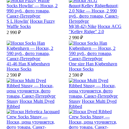
S
L
Howlin'
Носки Fuzzy
Waffle Socks
M(38-42)
Nike
Носки ACG
"Kelley Ridge" 2.0
2 990 ₽
2 990 ₽
41-46
Han Kjøbenhavn
One size
Han Kjøbenhavn
Носки Socks
Носки Socks
2 590 ₽
2 590 ₽
Stussy
Носки Multi Dyed
Stussy
Носки Multi Dyed
Ribbed
Ribbed