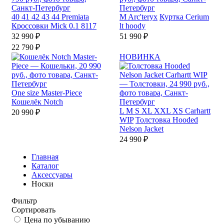
40
41
42
43
44
Premiata
M
Arc'teryx
Куртка Cerium
Кроссовки Mick 0.1 8117
lt hoody
32 990 ₽
51 990 ₽
22 790 ₽
НОВИНКА
One size
Master-Piece
Кошелёк Notch
L
M
S
XL
XXL
XS
Carhartt
20 990 ₽
WIP
Толстовка Hooded
Nelson Jacket
24 990 ₽
Главная
Каталог
Аксессуары
Носки
Фильтр
Сортировать
Цена по убыванию