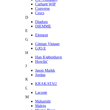
Carhartt WIP
Converse
Crocs
D
Diadora
DIEMME
E
Element
G
Gitman Vintage
GJO.E
H
Han Kjøbenhavn
Howlin'
J
Jason Markk
Jordan
K
KRAKATAU
L
Lacoste
M
Maharishi
Maloja