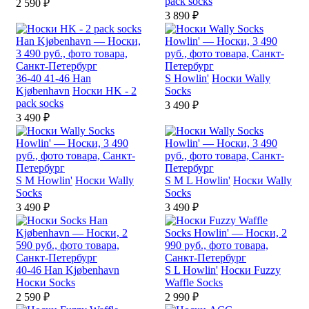
pack socks
2 590 ₽
3 890 ₽
36-40
41-46
Han
S
Howlin'
Носки Wally
Kjøbenhavn
Носки HK - 2
Socks
pack socks
3 490 ₽
3 490 ₽
S
M
Howlin'
Носки Wally
S
M
L
Howlin'
Носки Wally
Socks
Socks
3 490 ₽
3 490 ₽
40-46
Han Kjøbenhavn
S
L
Howlin'
Носки Fuzzy
Носки Socks
Waffle Socks
2 590 ₽
2 990 ₽