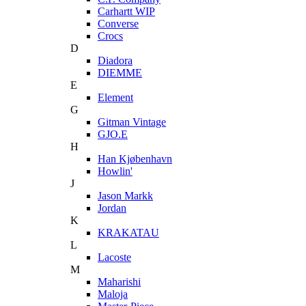
Carhartt WIP
Converse
Crocs
D
Diadora
DIEMME
E
Element
G
Gitman Vintage
GJO.E
H
Han Kjøbenhavn
Howlin'
J
Jason Markk
Jordan
K
KRAKATAU
L
Lacoste
M
Maharishi
Maloja