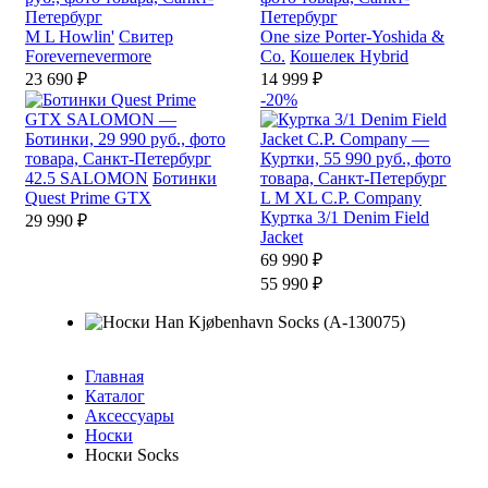
M
L
Howlin'
Свитер
One size
Porter-Yoshida &
Forevernevermore
Co.
Кошелек Hybrid
23 690 ₽
14 999 ₽
-20%
42.5
SALOMON
Ботинки
Quest Prime GTX
L
M
XL
C.P. Company
Куртка 3/1 Denim Field
29 990 ₽
Jacket
69 990 ₽
55 990 ₽
Главная
Каталог
Аксессуары
Носки
Носки Socks