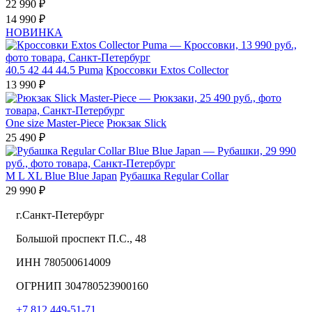
22 990 ₽
14 990 ₽
НОВИНКА
40.5
42
44
44.5
Puma
Кроссовки Extos Collector
13 990 ₽
One size
Master-Piece
Рюкзак Slick
25 490 ₽
M
L
XL
Blue Blue Japan
Рубашка Regular Collar
29 990 ₽
г.Санкт-Петербург
Большой проспект П.С., 48
ИНН 780500614009
ОГРНИП 304780523900160
+7 812 449-51-71