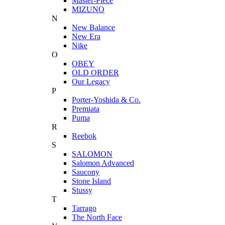
Master-Piece
MIZUNO
N
New Balance
New Era
Nike
O
OBEY
OLD ORDER
Our Legacy
P
Porter-Yoshida & Co.
Premiata
Puma
R
Reebok
S
SALOMON
Salomon Advanced
Saucony
Stone Island
Stussy
T
Tarrago
The North Face