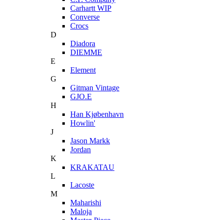
Carhartt WIP
Converse
Crocs
D
Diadora
DIEMME
E
Element
G
Gitman Vintage
GJO.E
H
Han Kjøbenhavn
Howlin'
J
Jason Markk
Jordan
K
KRAKATAU
L
Lacoste
M
Maharishi
Maloja