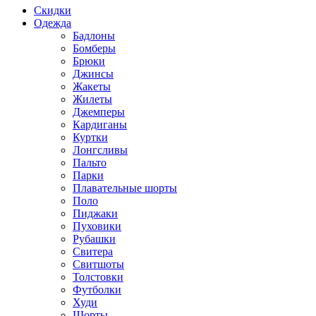
Скидки
Одежда
Бадлоны
Бомберы
Брюки
Джинсы
Жакеты
Жилеты
Джемперы
Кардиганы
Куртки
Лонгсливы
Пальто
Парки
Плавательные шорты
Поло
Пиджаки
Пуховики
Рубашки
Свитера
Свитшоты
Толстовки
Футболки
Худи
Шорты