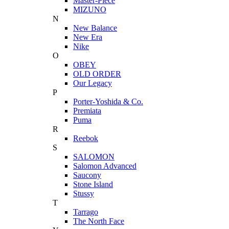
Master-Piece
MIZUNO
N
New Balance
New Era
Nike
O
OBEY
OLD ORDER
Our Legacy
P
Porter-Yoshida & Co.
Premiata
Puma
R
Reebok
S
SALOMON
Salomon Advanced
Saucony
Stone Island
Stussy
T
Tarrago
The North Face