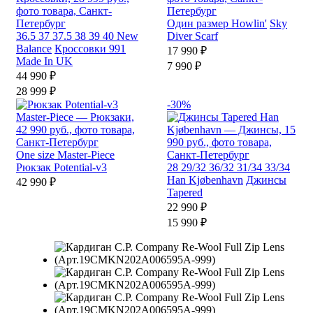
Один размер
Howlin'
Sky
36.5
37
37.5
38
39
40
New
Diver Scarf
Balance
Кроссовки 991
17 990 ₽
Made In UK
7 990 ₽
44 990 ₽
28 999 ₽
-30%
One size
Master-Piece
Рюкзак Potential-v3
28
29/32
36/32
31/34
33/34
Han Kjøbenhavn
Джинсы
42 990 ₽
Tapered
22 990 ₽
15 990 ₽