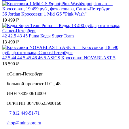
36
Jordan
Кроссовки 1 Mid GS "Pink Wash"
19 499 ₽
42
42.5
43
45
Puma
Кеды Super Team
13 490 ₽
42.5
44
44.5
45
46
46.5
ASICS
Кроссовки NOVABLAST 5
18 590 ₽
г.Санкт-Петербург
Большой проспект П.С., 48
ИНН 780500614009
ОГРНИП 304780523900160
+7 812 449-51-71
shop@mintstore.ru