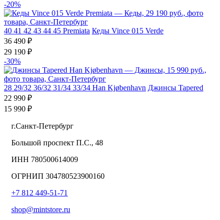
-20%
40
41
42
43
44
45
Premiata
Кеды Vince 015 Verde
36 490 ₽
29 190 ₽
-30%
28
29/32
36/32
31/34
33/34
Han Kjøbenhavn
Джинсы Tapered
22 990 ₽
15 990 ₽
г.Санкт-Петербург
Большой проспект П.С., 48
ИНН 780500614009
ОГРНИП 304780523900160
+7 812 449-51-71
shop@mintstore.ru