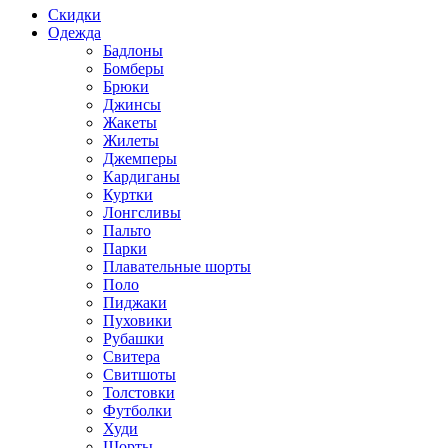
Скидки
Одежда
Бадлоны
Бомберы
Брюки
Джинсы
Жакеты
Жилеты
Джемперы
Кардиганы
Куртки
Лонгсливы
Пальто
Парки
Плавательные шорты
Поло
Пиджаки
Пуховики
Рубашки
Свитера
Свитшоты
Толстовки
Футболки
Худи
Шорты