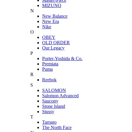
Master-Piece
MIZUNO
N
New Balance
New Era
Nike
O
OBEY
OLD ORDER
Our Legacy
P
Porter-Yoshida & Co.
Premiata
Puma
R
Reebok
S
SALOMON
Salomon Advanced
Saucony
Stone Island
Stussy
T
Tarrago
The North Face