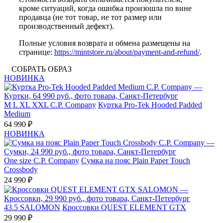
кроме ситуаций, когда ошибка произошла по вине
продавца (не тот товар, не тот размер или
производственный дефект).
Полные условия возврата и обмена размещены на
странице:
https://mintstore.ru/about/payment-and-refund/
.
СОБРАТЬ ОБРАЗ
НОВИНКА
M
L
XL
XXL
C.P. Company
Куртка Pro-Tek Hooded Padded
Medium
64 990 ₽
НОВИНКА
One size
C.P. Company
Сумка на пояс Plain Paper Touch
Crossbody
24 990 ₽
43.5
SALOMON
Кроссовки QUEST ELEMENT GTX
29 990 ₽