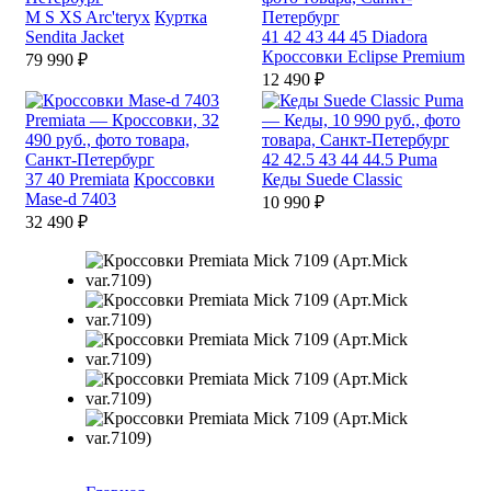
M
S
XS
Arc'teryx
Куртка
Sendita Jacket
41
42
43
44
45
Diadora
Кроссовки Eclipse Premium
79 990 ₽
12 490 ₽
42
42.5
43
44
44.5
Puma
37
40
Premiata
Кроссовки
Кеды Suede Classic
Mase-d 7403
10 990 ₽
32 490 ₽