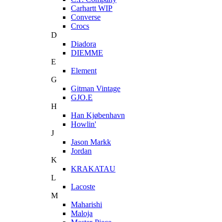
Carhartt WIP
Converse
Crocs
D
Diadora
DIEMME
E
Element
G
Gitman Vintage
GJO.E
H
Han Kjøbenhavn
Howlin'
J
Jason Markk
Jordan
K
KRAKATAU
L
Lacoste
M
Maharishi
Maloja