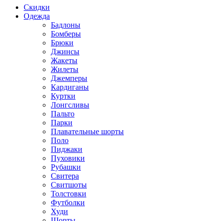
Скидки
Одежда
Бадлоны
Бомберы
Брюки
Джинсы
Жакеты
Жилеты
Джемперы
Кардиганы
Куртки
Лонгсливы
Пальто
Парки
Плавательные шорты
Поло
Пиджаки
Пуховики
Рубашки
Свитера
Свитшоты
Толстовки
Футболки
Худи
Шорты