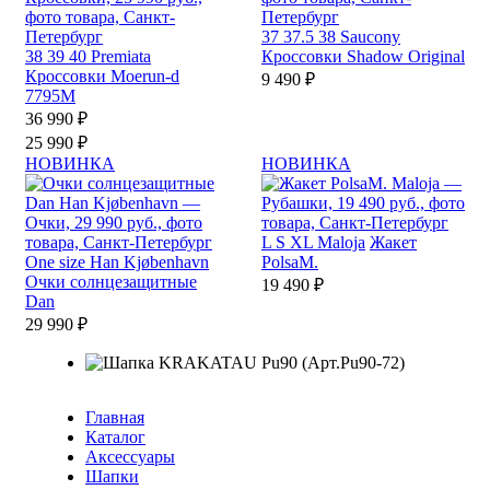
37
37.5
38
Saucony
38
39
40
Premiata
Кроссовки Shadow Original
Кроссовки Moerun-d
9 490 ₽
7795M
36 990 ₽
25 990 ₽
НОВИНКА
НОВИНКА
L
S
XL
Maloja
Жакет
One size
Han Kjøbenhavn
PolsaM.
Очки солнцезащитные
19 490 ₽
Dan
29 990 ₽
Главная
Каталог
Аксессуары
Шапки