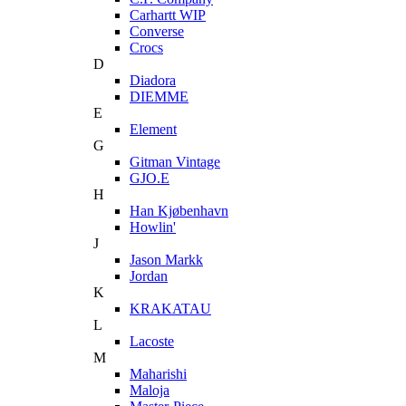
Carhartt WIP
Converse
Crocs
D
Diadora
DIEMME
E
Element
G
Gitman Vintage
GJO.E
H
Han Kjøbenhavn
Howlin'
J
Jason Markk
Jordan
K
KRAKATAU
L
Lacoste
M
Maharishi
Maloja