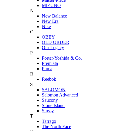
Master-Piece
MIZUNO
N
New Balance
New Era
Nike
O
OBEY
OLD ORDER
Our Legacy
P
Porter-Yoshida & Co.
Premiata
Puma
R
Reebok
S
SALOMON
Salomon Advanced
Saucony
Stone Island
Stussy
T
Tarrago
The North Face