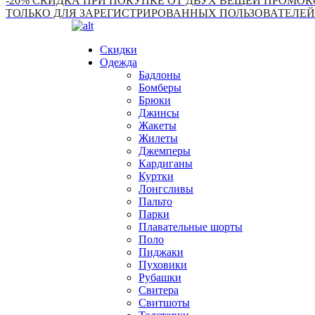
-20% СКИДКА ПРИ ПОКУПКЕ ОТ ДВУХ ВЕЩЕЙ ПРОМОКО
ТОЛЬКО ДЛЯ ЗАРЕГИСТРИРОВАННЫХ ПОЛЬЗОВАТЕЛЕЙ
Скидки
Одежда
Бадлоны
Бомберы
Брюки
Джинсы
Жакеты
Жилеты
Джемперы
Кардиганы
Куртки
Лонгсливы
Пальто
Парки
Плавательные шорты
Поло
Пиджаки
Пуховики
Рубашки
Свитера
Свитшоты