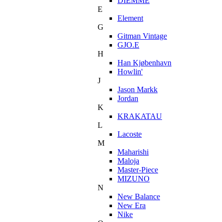
DIEMME
E
Element
G
Gitman Vintage
GJO.E
H
Han Kjøbenhavn
Howlin'
J
Jason Markk
Jordan
K
KRAKATAU
L
Lacoste
M
Maharishi
Maloja
Master-Piece
MIZUNO
N
New Balance
New Era
Nike