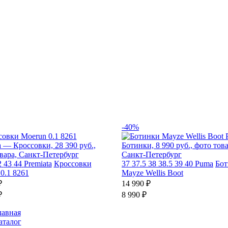
-40%
2
43
44
Premiata
Кроссовки
37
37.5
38
38.5
39
40
Puma
Бо
0.1 8261
Mayze Wellis Boot
₽
14 990 ₽
₽
8 990 ₽
лавная
аталог