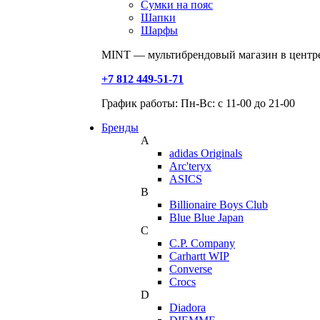
Сумки на пояс
Шапки
Шарфы
MINT — мультибрендовый магазин в центре
+7 812 449-51-71
График работы: Пн-Вс: с 11-00 до 21-00
Бренды
A
adidas Originals
Arc'teryx
ASICS
B
Billionaire Boys Club
Blue Blue Japan
C
C.P. Company
Carhartt WIP
Converse
Crocs
D
Diadora