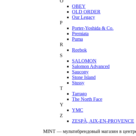
O
OBEY
OLD ORDER
Our Legacy
P
Porter-Yoshida & Co.
Premiata
Puma
R
Reebok
S
SALOMON
Salomon Advanced
Saucony
Stone Island
Stussy
T
Tarrago
The North Face
Y
YMC
Z
ZESPÀ, AIX-EN-PROVENCE
MINT — мультибрендовый магазин в центре