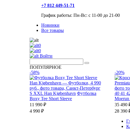
+7 812 449-51-71
График работы: Пн-Вс: с 11-00 до 21-00
Новинки
Все товары
0
0
Войти
ПОПУЛЯРНОЕ
-58%
-20%
S
XXL
Han Kjøbenhavn
Футболка
40
41
4
Boxy Tee Short Sleeve
Moerun 
11 990 ₽
35 490 
4 990 ₽
28 390 
Г
К