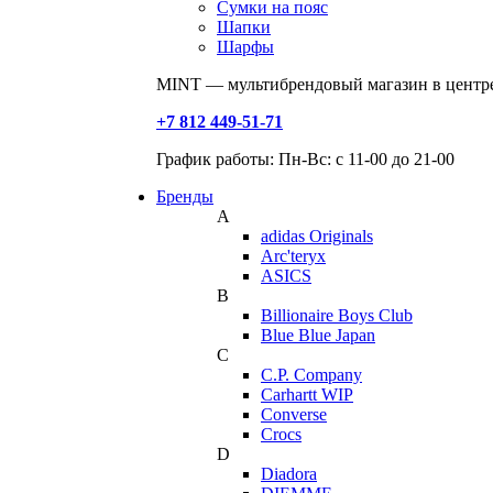
Сумки на пояс
Шапки
Шарфы
MINT — мультибрендовый магазин в центре
+7 812 449-51-71
График работы: Пн-Вс: с 11-00 до 21-00
Бренды
A
adidas Originals
Arc'teryx
ASICS
B
Billionaire Boys Club
Blue Blue Japan
C
C.P. Company
Carhartt WIP
Converse
Crocs
D
Diadora