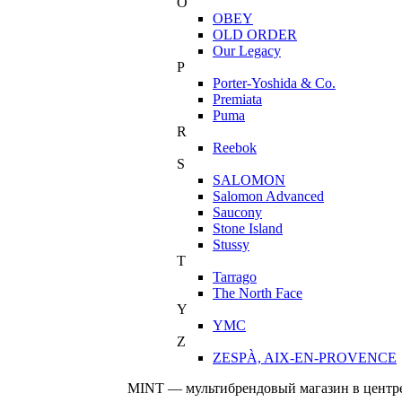
O
OBEY
OLD ORDER
Our Legacy
P
Porter-Yoshida & Co.
Premiata
Puma
R
Reebok
S
SALOMON
Salomon Advanced
Saucony
Stone Island
Stussy
T
Tarrago
The North Face
Y
YMC
Z
ZESPÀ, AIX-EN-PROVENCE
MINT — мультибрендовый магазин в центре