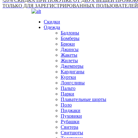
-20% СКИДКА ПРИ ПОКУПКЕ ОТ ДВУХ ВЕЩЕЙ ПРОМОКО
ТОЛЬКО ДЛЯ ЗАРЕГИСТРИРОВАННЫХ ПОЛЬЗОВАТЕЛЕЙ
Скидки
Одежда
Бадлоны
Бомберы
Брюки
Джинсы
Жакеты
Жилеты
Джемперы
Кардиганы
Куртки
Лонгсливы
Пальто
Парки
Плавательные шорты
Поло
Пиджаки
Пуховики
Рубашки
Свитера
Свитшоты