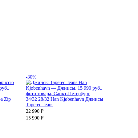
-30%
a Zip
34/32
28/32
Han Kjøbenhavn
Джинсы
Tapered Jeans
22 990 ₽
15 990 ₽