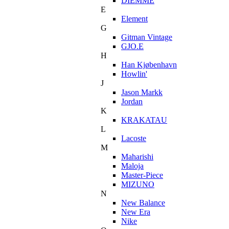
DIEMME
E
Element
G
Gitman Vintage
GJO.E
H
Han Kjøbenhavn
Howlin'
J
Jason Markk
Jordan
K
KRAKATAU
L
Lacoste
M
Maharishi
Maloja
Master-Piece
MIZUNO
N
New Balance
New Era
Nike