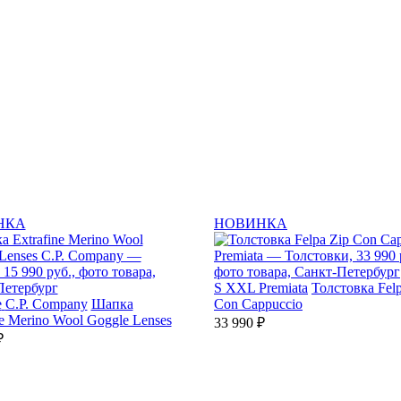
НКА
НОВИНКА
S
XXL
Premiata
Толстовка Felp
e
C.P. Company
Шапка
Con Cappuccio
ne Merino Wool Goggle Lenses
33 990 ₽
₽