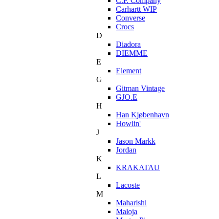
C.P. Company
Carhartt WIP
Converse
Crocs
D
Diadora
DIEMME
E
Element
G
Gitman Vintage
GJO.E
H
Han Kjøbenhavn
Howlin'
J
Jason Markk
Jordan
K
KRAKATAU
L
Lacoste
M
Maharishi
Maloja