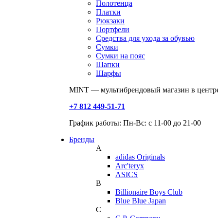
Полотенца
Платки
Рюкзаки
Портфели
Средства для ухода за обувью
Сумки
Сумки на пояс
Шапки
Шарфы
MINT — мультибрендовый магазин в центре
+7 812 449-51-71
График работы: Пн-Вс: с 11-00 до 21-00
Бренды
A
adidas Originals
Arc'teryx
ASICS
B
Billionaire Boys Club
Blue Blue Japan
C