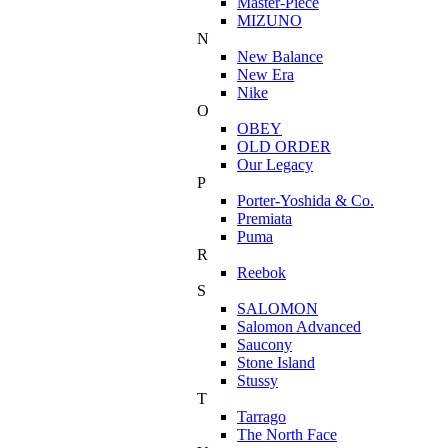
Master-Piece
MIZUNO
N
New Balance
New Era
Nike
O
OBEY
OLD ORDER
Our Legacy
P
Porter-Yoshida & Co.
Premiata
Puma
R
Reebok
S
SALOMON
Salomon Advanced
Saucony
Stone Island
Stussy
T
Tarrago
The North Face