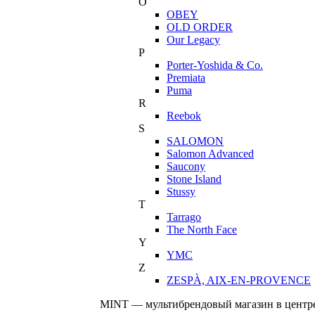
O
OBEY
OLD ORDER
Our Legacy
P
Porter-Yoshida & Co.
Premiata
Puma
R
Reebok
S
SALOMON
Salomon Advanced
Saucony
Stone Island
Stussy
T
Tarrago
The North Face
Y
YMC
Z
ZESPÀ, AIX-EN-PROVENCE
MINT — мультибрендовый магазин в центре