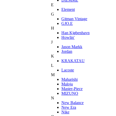
DIEMME
E
Element
G
Gitman Vintage
GJO.E
H
Han Kjøbenhavn
Howlin'
J
Jason Markk
Jordan
K
KRAKATAU
L
Lacoste
M
Maharishi
Maloja
Master-Piece
MIZUNO
N
New Balance
New Era
Nike