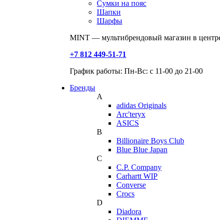
Сумки на пояс
Шапки
Шарфы
MINT — мультибрендовый магазин в центре
+7 812 449-51-71
График работы: Пн-Вс: с 11-00 до 21-00
Бренды
A
adidas Originals
Arc'teryx
ASICS
B
Billionaire Boys Club
Blue Blue Japan
C
C.P. Company
Carhartt WIP
Converse
Crocs
D
Diadora