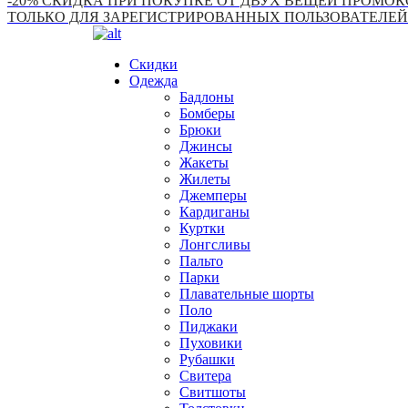
-20% СКИДКА ПРИ ПОКУПКЕ ОТ ДВУХ ВЕЩЕЙ ПРОМОКО
ТОЛЬКО ДЛЯ ЗАРЕГИСТРИРОВАННЫХ ПОЛЬЗОВАТЕЛЕЙ
Скидки
Одежда
Бадлоны
Бомберы
Брюки
Джинсы
Жакеты
Жилеты
Джемперы
Кардиганы
Куртки
Лонгсливы
Пальто
Парки
Плавательные шорты
Поло
Пиджаки
Пуховики
Рубашки
Свитера
Свитшоты