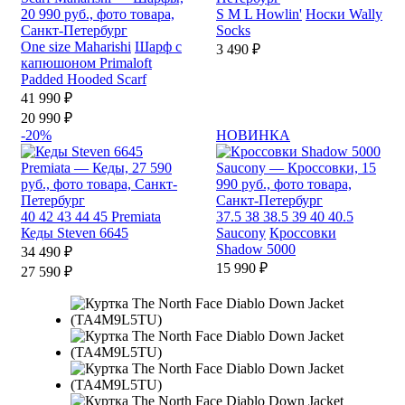
S
M
L
Howlin'
Носки Wally
Socks
One size
Maharishi
Шарф с
3 490 ₽
капюшоном Primaloft
Padded Hooded Scarf
41 990 ₽
20 990 ₽
-20%
НОВИНКА
40
42
43
44
45
Premiata
37.5
38
38.5
39
40
40.5
Кеды Steven 6645
Saucony
Кроссовки
Shadow 5000
34 490 ₽
15 990 ₽
27 590 ₽