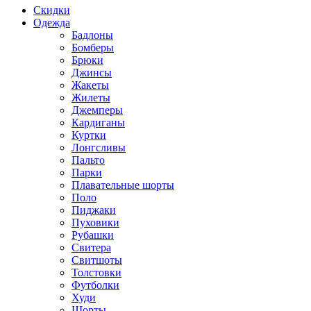
Скидки
Одежда
Бадлоны
Бомберы
Брюки
Джинсы
Жакеты
Жилеты
Джемперы
Кардиганы
Куртки
Лонгсливы
Пальто
Парки
Плавательные шорты
Поло
Пиджаки
Пуховики
Рубашки
Свитера
Свитшоты
Толстовки
Футболки
Худи
Шорты