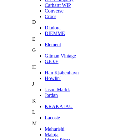
Carhartt WIP
Converse
Crocs
D
Diadora
DIEMME
E
Element
G
Gitman Vintage
GJO.E
H
Han Kjøbenhavn
Howlin'
J
Jason Markk
Jordan
K
KRAKATAU
L
Lacoste
M
Maharishi
Maloja