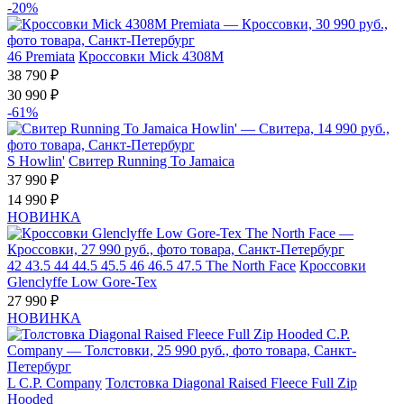
-20%
46
Premiata
Кроссовки Mick 4308M
38 790 ₽
30 990 ₽
-61%
S
Howlin'
Свитер Running To Jamaica
37 990 ₽
14 990 ₽
НОВИНКА
42
43.5
44
44.5
45.5
46
46.5
47.5
The North Face
Кроссовки
Glenclyffe Low Gore-Tex
27 990 ₽
НОВИНКА
L
C.P. Company
Толстовка Diagonal Raised Fleece Full Zip
Hooded