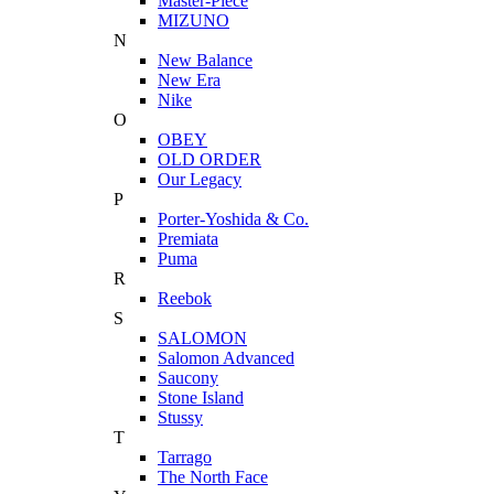
Master-Piece
MIZUNO
N
New Balance
New Era
Nike
O
OBEY
OLD ORDER
Our Legacy
P
Porter-Yoshida & Co.
Premiata
Puma
R
Reebok
S
SALOMON
Salomon Advanced
Saucony
Stone Island
Stussy
T
Tarrago
The North Face