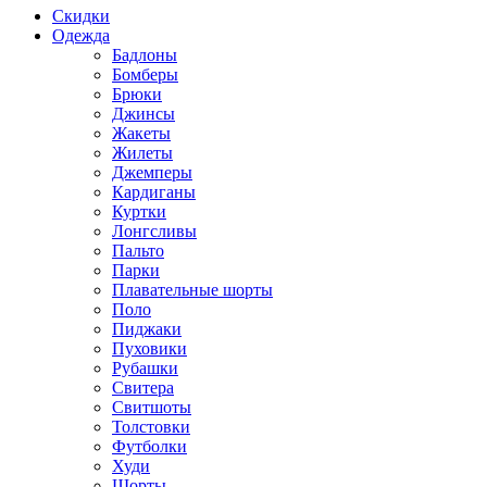
Скидки
Одежда
Бадлоны
Бомберы
Брюки
Джинсы
Жакеты
Жилеты
Джемперы
Кардиганы
Куртки
Лонгсливы
Пальто
Парки
Плавательные шорты
Поло
Пиджаки
Пуховики
Рубашки
Свитера
Свитшоты
Толстовки
Футболки
Худи
Шорты