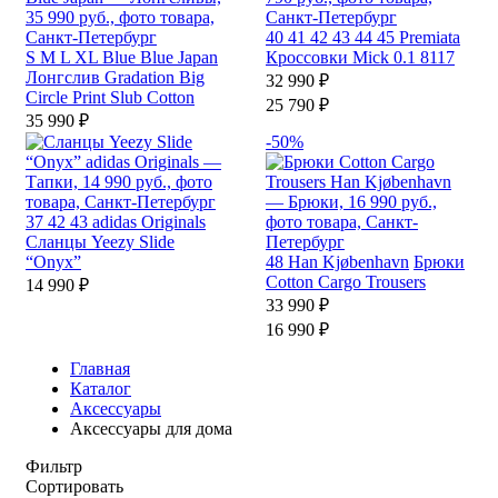
40
41
42
43
44
45
Premiata
S
M
L
XL
Blue Blue Japan
Кроссовки Mick 0.1 8117
Лонгслив Gradation Big
32 990 ₽
Circle Print Slub Cotton
25 790 ₽
35 990 ₽
-50%
37
42
43
adidas Originals
Сланцы Yeezy Slide
“Onyx”
48
Han Kjøbenhavn
Брюки
Cotton Cargo Trousers
14 990 ₽
33 990 ₽
16 990 ₽
Главная
Каталог
Аксессуары
Аксессуары для дома
Фильтр
Сортировать