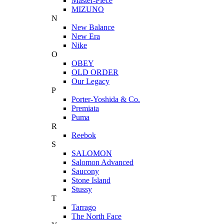
Master-Piece
MIZUNO
N
New Balance
New Era
Nike
O
OBEY
OLD ORDER
Our Legacy
P
Porter-Yoshida & Co.
Premiata
Puma
R
Reebok
S
SALOMON
Salomon Advanced
Saucony
Stone Island
Stussy
T
Tarrago
The North Face