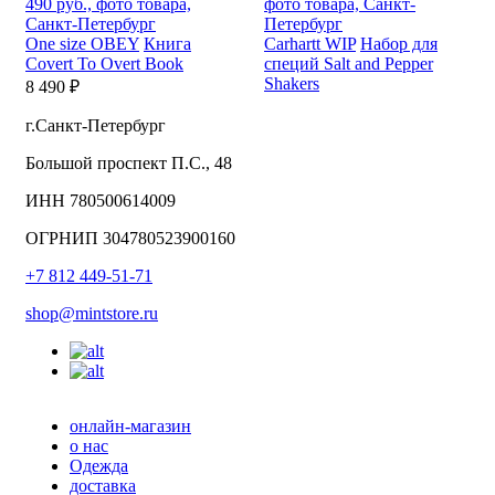
One size
OBEY
Книга
Carhartt WIP
Набор для
Covert To Overt Book
специй Salt and Pepper
Shakers
8 490 ₽
г.Санкт-Петербург
Большой проспект П.С., 48
ИНН 780500614009
ОГРНИП 304780523900160
+7 812 449-51-71
shop@mintstore.ru
онлайн-магазин
о нас
Одежда
доставка