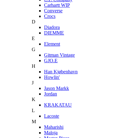
Carhartt WIP
Converse
Crocs
D
Diadora
DIEMME
E
Element
G
Gitman Vintage
GJO.E
H
Han Kjøbenhavn
Howlin'
J
Jason Markk
Jordan
K
KRAKATAU
L
Lacoste
M
Maharishi
Maloja