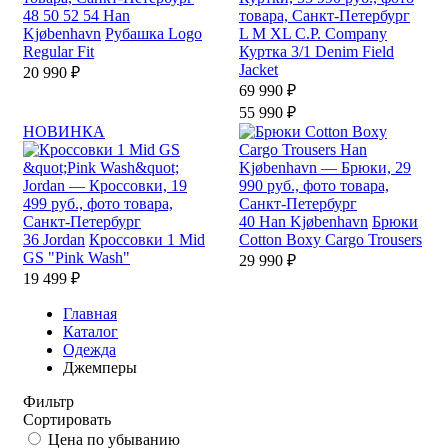
48
50
52
54
Han
Kjøbenhavn
Рубашка Logo
L
M
XL
C.P. Company
Regular Fit
Куртка 3/1 Denim Field
Jacket
20 990 ₽
69 990 ₽
55 990 ₽
НОВИНКА
40
Han Kjøbenhavn
Брюки
36
Jordan
Кроссовки 1 Mid
Cotton Boxy Cargo Trousers
GS "Pink Wash"
29 990 ₽
19 499 ₽
Главная
Каталог
Одежда
Джемперы
Фильтр
Сортировать
Цена по убыванию