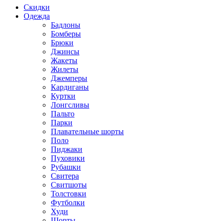
Скидки
Одежда
Бадлоны
Бомберы
Брюки
Джинсы
Жакеты
Жилеты
Джемперы
Кардиганы
Куртки
Лонгсливы
Пальто
Парки
Плавательные шорты
Поло
Пиджаки
Пуховики
Рубашки
Свитера
Свитшоты
Толстовки
Футболки
Худи
Шорты