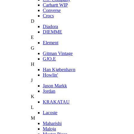
Carhartt WIP
Converse
Crocs
D
Diadora
DIEMME
E
Element
G
Gitman Vintage
GJO.E
H
Han Kjøbenhavn
Howlin'
J
Jason Markk
Jordan
K
KRAKATAU
L
Lacoste
M
Maharishi
Maloja