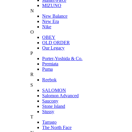
Master-Piece
MIZUNO
N
New Balance
New Era
Nike
O
OBEY
OLD ORDER
Our Legacy
P
Porter-Yoshida & Co.
Premiata
Puma
R
Reebok
S
SALOMON
Salomon Advanced
Saucony
Stone Island
Stussy
T
Tarrago
The North Face