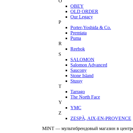
O
OBEY
OLD ORDER
Our Legacy
P
Porter-Yoshida & Co.
Premiata
Puma
R
Reebok
S
SALOMON
Salomon Advanced
Saucony
Stone Island
Stussy
T
Tarrago
The North Face
Y
YMC
Z
ZESPÀ, AIX-EN-PROVENCE
MINT — мультибрендовый магазин в центре