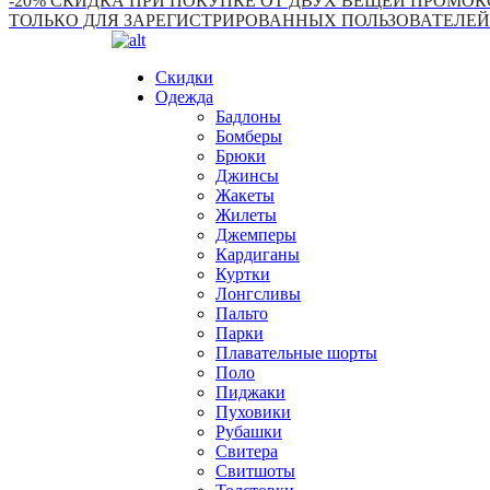
-20% СКИДКА ПРИ ПОКУПКЕ ОТ ДВУХ ВЕЩЕЙ ПРОМОКО
ТОЛЬКО ДЛЯ ЗАРЕГИСТРИРОВАННЫХ ПОЛЬЗОВАТЕЛЕЙ
Скидки
Одежда
Бадлоны
Бомберы
Брюки
Джинсы
Жакеты
Жилеты
Джемперы
Кардиганы
Куртки
Лонгсливы
Пальто
Парки
Плавательные шорты
Поло
Пиджаки
Пуховики
Рубашки
Свитера
Свитшоты