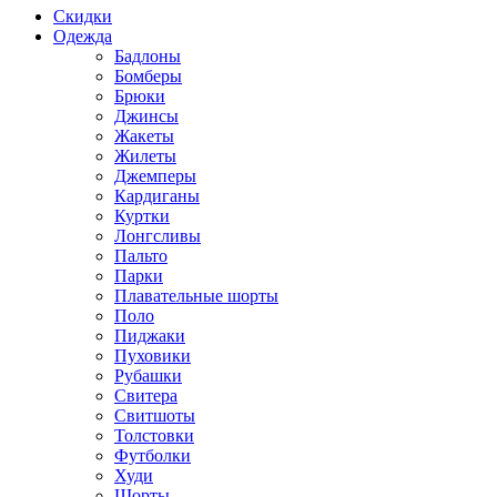
Скидки
Одежда
Бадлоны
Бомберы
Брюки
Джинсы
Жакеты
Жилеты
Джемперы
Кардиганы
Куртки
Лонгсливы
Пальто
Парки
Плавательные шорты
Поло
Пиджаки
Пуховики
Рубашки
Свитера
Свитшоты
Толстовки
Футболки
Худи
Шорты