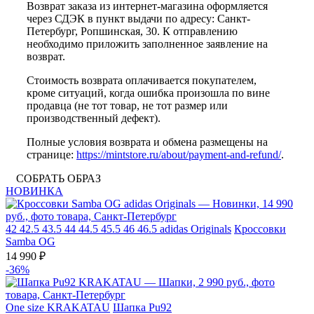
Возврат заказа из интернет-магазина оформляется
через СДЭК в пункт выдачи по адресу: Санкт-
Петербург, Ропшинская, 30. К отправлению
необходимо приложить заполненное заявление на
возврат.
Стоимость возврата оплачивается покупателем,
кроме ситуаций, когда ошибка произошла по вине
продавца (не тот товар, не тот размер или
производственный дефект).
Полные условия возврата и обмена размещены на
странице:
https://mintstore.ru/about/payment-and-refund/
.
СОБРАТЬ ОБРАЗ
НОВИНКА
42
42.5
43.5
44
44.5
45.5
46
46.5
adidas Originals
Кроссовки
Samba OG
14 990 ₽
-36%
One size
KRAKATAU
Шапка Pu92