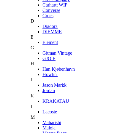
Carhartt WIP
Converse
Crocs
D
Diadora
DIEMME
E
Element
G
Gitman Vintage
GJO.E
H
Han Kjøbenhavn
Howlin'
J
Jason Markk
Jordan
K
KRAKATAU
L
Lacoste
M
Maharishi
Maloja