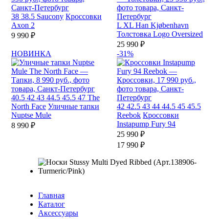
38
38.5
Saucony
Кроссовки
Axon 2
L
XL
Han Kjøbenhavn
Толстовка Logo Oversized
9 990 ₽
25 990 ₽
НОВИНКА
-31%
40.5
42
43
44.5
45.5
47
The
North Face
Уличные тапки
42
42.5
43
44
44.5
45
45.5
Nuptse Mule
Reebok
Кроссовки
Instapump Fury 94
8 990 ₽
25 990 ₽
17 990 ₽
Главная
Каталог
Аксессуары