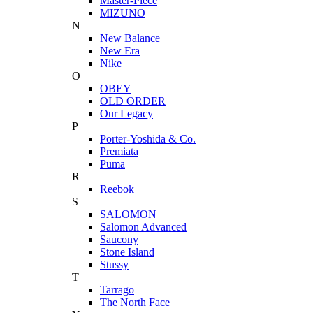
Master-Piece
MIZUNO
N
New Balance
New Era
Nike
O
OBEY
OLD ORDER
Our Legacy
P
Porter-Yoshida & Co.
Premiata
Puma
R
Reebok
S
SALOMON
Salomon Advanced
Saucony
Stone Island
Stussy
T
Tarrago
The North Face