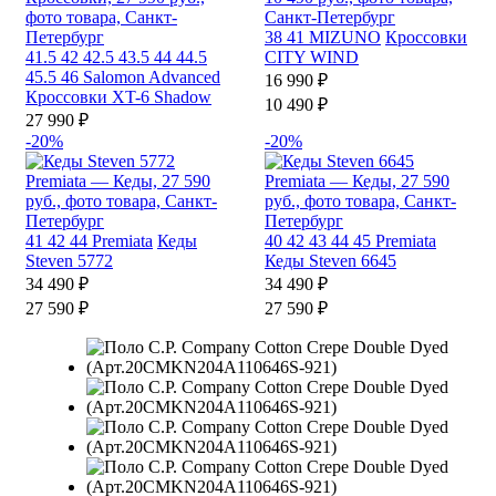
38
41
MIZUNO
Кроссовки
41.5
42
42.5
43.5
44
44.5
CITY WIND
45.5
46
Salomon Advanced
16 990 ₽
Кроссовки XT-6 Shadow
10 490 ₽
27 990 ₽
-20%
-20%
41
42
44
Premiata
Кеды
40
42
43
44
45
Premiata
Steven 5772
Кеды Steven 6645
34 490 ₽
34 490 ₽
27 590 ₽
27 590 ₽