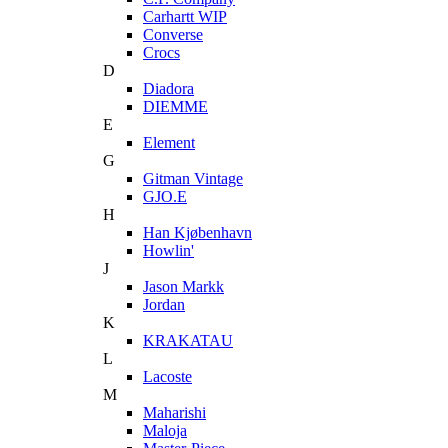
Carhartt WIP
Converse
Crocs
D
Diadora
DIEMME
E
Element
G
Gitman Vintage
GJO.E
H
Han Kjøbenhavn
Howlin'
J
Jason Markk
Jordan
K
KRAKATAU
L
Lacoste
M
Maharishi
Maloja