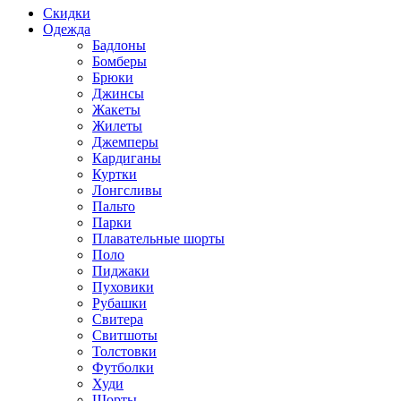
Скидки
Одежда
Бадлоны
Бомберы
Брюки
Джинсы
Жакеты
Жилеты
Джемперы
Кардиганы
Куртки
Лонгсливы
Пальто
Парки
Плавательные шорты
Поло
Пиджаки
Пуховики
Рубашки
Свитера
Свитшоты
Толстовки
Футболки
Худи
Шорты