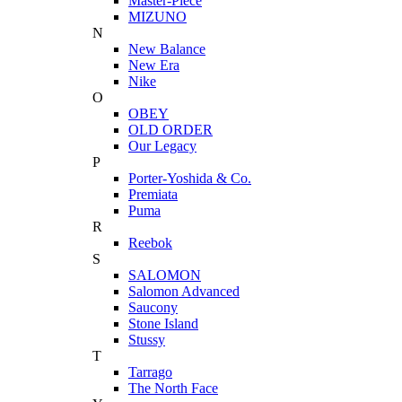
Master-Piece
MIZUNO
N
New Balance
New Era
Nike
O
OBEY
OLD ORDER
Our Legacy
P
Porter-Yoshida & Co.
Premiata
Puma
R
Reebok
S
SALOMON
Salomon Advanced
Saucony
Stone Island
Stussy
T
Tarrago
The North Face