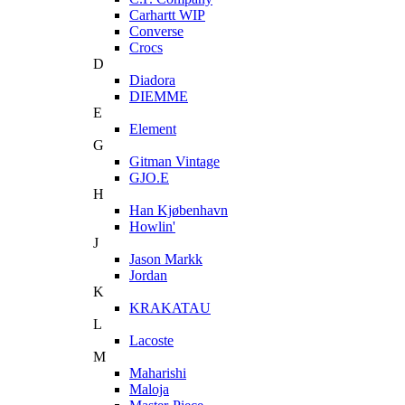
Carhartt WIP
Converse
Crocs
D
Diadora
DIEMME
E
Element
G
Gitman Vintage
GJO.E
H
Han Kjøbenhavn
Howlin'
J
Jason Markk
Jordan
K
KRAKATAU
L
Lacoste
M
Maharishi
Maloja