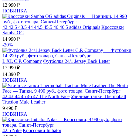
12 990 ₽
НОВИНКА
42
42.5
43.5
44
44.5
45.5
46
46.5
adidas Originals
Кроссовки
Samba OG
14 990 ₽
-20%
L
XL
C.P. Company
Футболка 24/1 Jersey Back Letter
17 990 ₽
14 390 ₽
НОВИНКА
42
43-44
45
46
47
The North Face
Уличные тапки Thermoball
Traction Mule Leather
9 490 ₽
НОВИНКА
42.5
Nike
Кроссовки Initiator