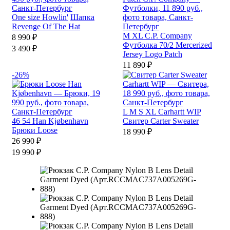
One size
Howlin'
Шапка
Revenge Of The Hat
M
XL
C.P. Company
8 990 ₽
Футболка 70/2 Mercerized
3 490 ₽
Jersey Logo Patch
11 890 ₽
-26%
L
M
S
XL
Carhartt WIP
46
54
Han Kjøbenhavn
Свитер Carter Sweater
Брюки Loose
18 990 ₽
26 990 ₽
19 990 ₽