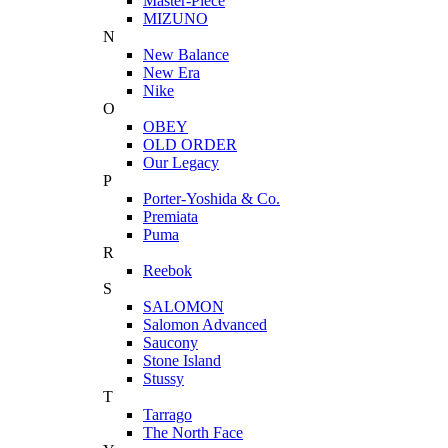
Master-Piece
MIZUNO
N
New Balance
New Era
Nike
O
OBEY
OLD ORDER
Our Legacy
P
Porter-Yoshida & Co.
Premiata
Puma
R
Reebok
S
SALOMON
Salomon Advanced
Saucony
Stone Island
Stussy
T
Tarrago
The North Face