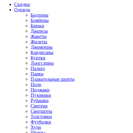
Скидки
Одежда
Бадлоны
Бомберы
Брюки
Джинсы
Жакеты
Жилеты
Джемперы
Кардиганы
Куртки
Лонгсливы
Пальто
Парки
Плавательные шорты
Поло
Пиджаки
Пуховики
Рубашки
Свитера
Свитшоты
Толстовки
Футболки
Худи
Шорты