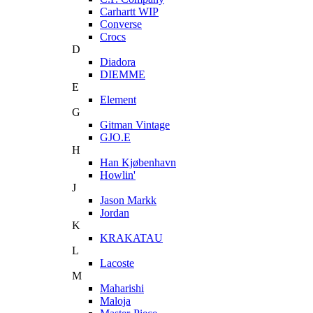
Carhartt WIP
Converse
Crocs
D
Diadora
DIEMME
E
Element
G
Gitman Vintage
GJO.E
H
Han Kjøbenhavn
Howlin'
J
Jason Markk
Jordan
K
KRAKATAU
L
Lacoste
M
Maharishi
Maloja