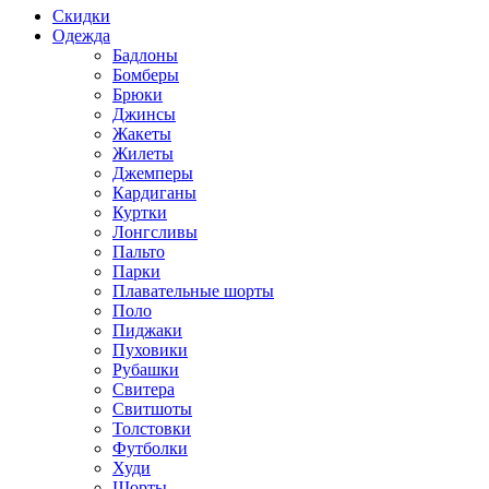
Скидки
Одежда
Бадлоны
Бомберы
Брюки
Джинсы
Жакеты
Жилеты
Джемперы
Кардиганы
Куртки
Лонгсливы
Пальто
Парки
Плавательные шорты
Поло
Пиджаки
Пуховики
Рубашки
Свитера
Свитшоты
Толстовки
Футболки
Худи
Шорты