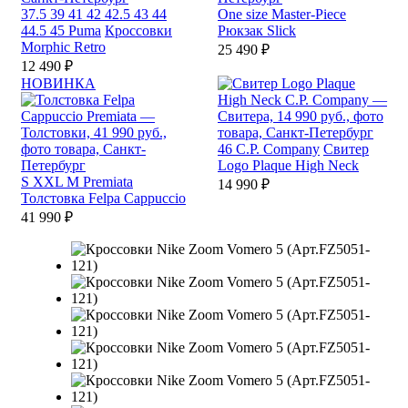
37.5
39
41
42
42.5
43
44
One size
Master-Piece
44.5
45
Puma
Кроссовки
Рюкзак Slick
Morphic Retro
25 490 ₽
12 490 ₽
НОВИНКА
46
C.P. Company
Свитер
Logo Plaque High Neck
S
XXL
M
Premiata
14 990 ₽
Толстовка Felpa Cappuccio
41 990 ₽