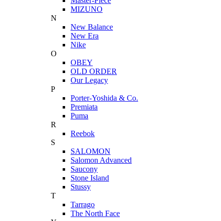
Master-Piece
MIZUNO
N
New Balance
New Era
Nike
O
OBEY
OLD ORDER
Our Legacy
P
Porter-Yoshida & Co.
Premiata
Puma
R
Reebok
S
SALOMON
Salomon Advanced
Saucony
Stone Island
Stussy
T
Tarrago
The North Face