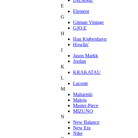
DIEMME
E
Element
G
Gitman Vintage
GJO.E
H
Han Kjøbenhavn
Howlin'
J
Jason Markk
Jordan
K
KRAKATAU
L
Lacoste
M
Maharishi
Maloja
Master-Piece
MIZUNO
N
New Balance
New Era
Nike