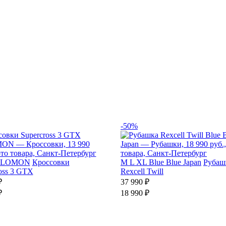
-50%
ALOMON
Кроссовки
M
L
XL
Blue Blue Japan
Рубаш
oss 3 GTX
Rexcell Twill
₽
37 990 ₽
₽
18 990 ₽