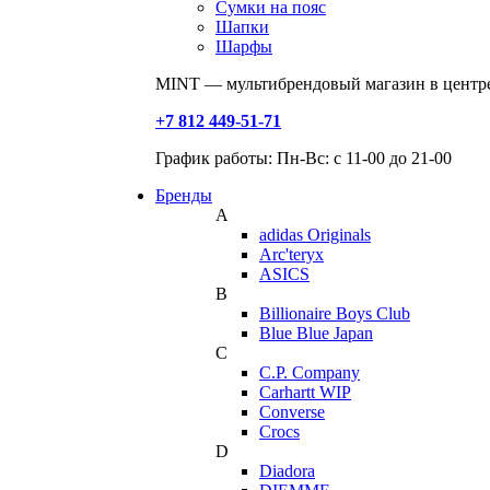
Сумки на пояс
Шапки
Шарфы
MINT — мультибрендовый магазин в центре
+7 812 449-51-71
График работы: Пн-Вс: с 11-00 до 21-00
Бренды
A
adidas Originals
Arc'teryx
ASICS
B
Billionaire Boys Club
Blue Blue Japan
C
C.P. Company
Carhartt WIP
Converse
Crocs
D
Diadora