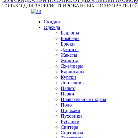
-20% СКИДКА ПРИ ПОКУПКЕ ОТ ДВУХ ВЕЩЕЙ ПРОМОКО
ТОЛЬКО ДЛЯ ЗАРЕГИСТРИРОВАННЫХ ПОЛЬЗОВАТЕЛЕЙ
Скидки
Одежда
Бадлоны
Бомберы
Брюки
Джинсы
Жакеты
Жилеты
Джемперы
Кардиганы
Куртки
Лонгсливы
Пальто
Парки
Плавательные шорты
Поло
Пиджаки
Пуховики
Рубашки
Свитера
Свитшоты