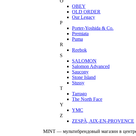
O
OBEY
OLD ORDER
Our Legacy
P
Porter-Yoshida & Co.
Premiata
Puma
R
Reebok
S
SALOMON
Salomon Advanced
Saucony
Stone Island
Stussy
T
Tarrago
The North Face
Y
YMC
Z
ZESPÀ, AIX-EN-PROVENCE
MINT — мультибрендовый магазин в центре