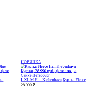
НОВИНКА
ка
L
XL
M
Han Kjøbenhavn
Куртка Fleece
28 990 ₽