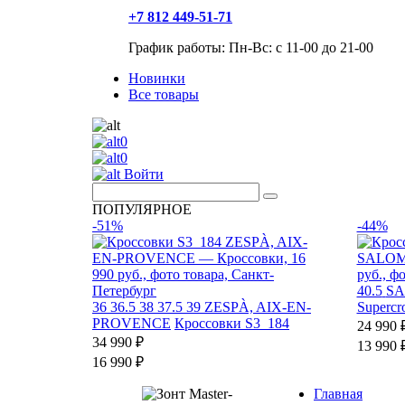
+7 812 449-51-71
График работы: Пн-Вс: с 11-00 до 21-00
Новинки
Все товары
0
0
Войти
ПОПУЛЯРНОЕ
-51%
-44%
40.5
S
36
36.5
38
37.5
39
ZESPÀ, AIX-EN-
Supercr
PROVENCE
Кроссовки S3_184
24 990 
34 990 ₽
13 990 
16 990 ₽
Главная