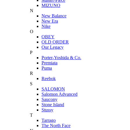
Master-Piece
MIZUNO
N
New Balance
New Era
Nike
O
OBEY
OLD ORDER
Our Legacy
P
Porter-Yoshida & Co.
Premiata
Puma
R
Reebok
S
SALOMON
Salomon Advanced
Saucony
Stone Island
Stussy
T
Tarrago
The North Face