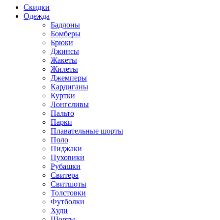
Скидки
Одежда
Бадлоны
Бомберы
Брюки
Джинсы
Жакеты
Жилеты
Джемперы
Кардиганы
Куртки
Лонгсливы
Пальто
Парки
Плавательные шорты
Поло
Пиджаки
Пуховики
Рубашки
Свитера
Свитшоты
Толстовки
Футболки
Худи
Шорты