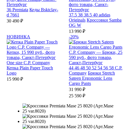
36
Premiata
Кеды Bsktclay-
d 7661
37.5
38
38.5
40
adidas
Originals
Кроссовки Samba
30 490 ₽
OG W
13 990 ₽
НОВИНКА
-20%
One size
C.P. Company
Кепка Plain Paper Touch
44
46
48
50
52
54
56
58
C.P.
Logo
Company
Брюки Stretch
Sateen Ergonomic Lens
15 990 ₽
Cargo Pants
31 990 ₽
25 590 ₽