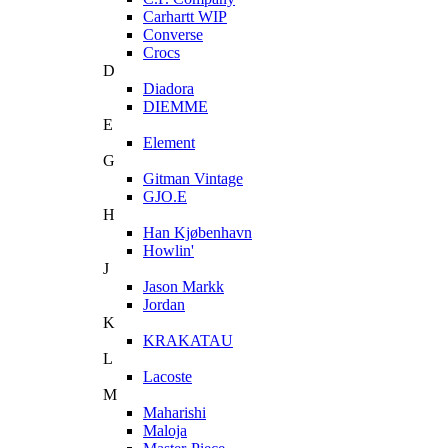
Carhartt WIP
Converse
Crocs
D
Diadora
DIEMME
E
Element
G
Gitman Vintage
GJO.E
H
Han Kjøbenhavn
Howlin'
J
Jason Markk
Jordan
K
KRAKATAU
L
Lacoste
M
Maharishi
Maloja