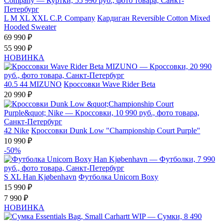
L
M
XL
XXL
C.P. Company
Кардиган Reversible Cotton Mixed
Hooded Sweater
69 990 ₽
55 990 ₽
НОВИНКА
40.5
44
MIZUNO
Кроссовки Wave Rider Beta
20 990 ₽
42
Nike
Кроссовки Dunk Low "Championship Court Purple"
10 990 ₽
-50%
S
XL
Han Kjøbenhavn
Футболка Unicorn Boxy
15 990 ₽
7 990 ₽
НОВИНКА