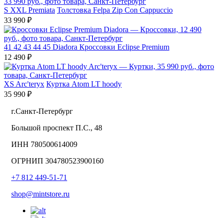
S
XXL
Premiata
Толстовка Felpa Zip Con Cappuccio
33 990 ₽
41
42
43
44
45
Diadora
Кроссовки Eclipse Premium
12 490 ₽
XS
Arc'teryx
Куртка Atom LT hoody
35 990 ₽
г.Санкт-Петербург
Большой проспект П.С., 48
ИНН 780500614009
ОГРНИП 304780523900160
+7 812 449-51-71
shop@mintstore.ru