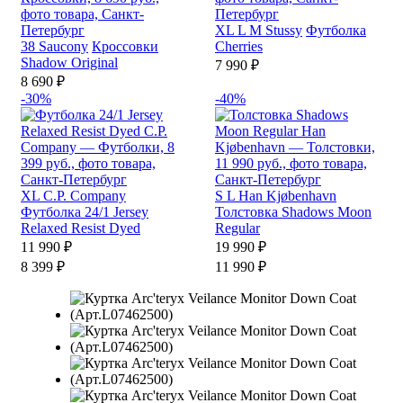
XL
L
M
Stussy
Футболка
38
Saucony
Кроссовки
Cherries
Shadow Original
7 990 ₽
8 690 ₽
-30%
-40%
XL
C.P. Company
S
L
Han Kjøbenhavn
Футболка 24/1 Jersey
Толстовка Shadows Moon
Relaxed Resist Dyed
Regular
11 990 ₽
19 990 ₽
8 399 ₽
11 990 ₽