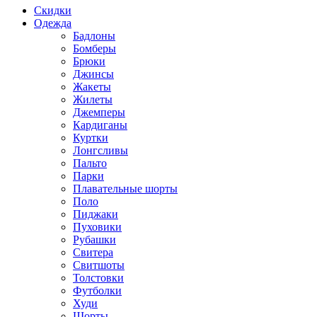
Скидки
Одежда
Бадлоны
Бомберы
Брюки
Джинсы
Жакеты
Жилеты
Джемперы
Кардиганы
Куртки
Лонгсливы
Пальто
Парки
Плавательные шорты
Поло
Пиджаки
Пуховики
Рубашки
Свитера
Свитшоты
Толстовки
Футболки
Худи
Шорты