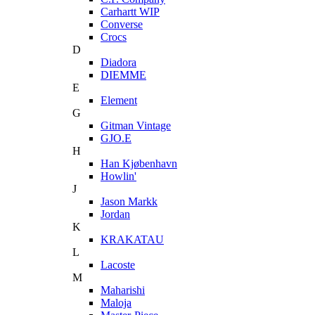
Carhartt WIP
Converse
Crocs
D
Diadora
DIEMME
E
Element
G
Gitman Vintage
GJO.E
H
Han Kjøbenhavn
Howlin'
J
Jason Markk
Jordan
K
KRAKATAU
L
Lacoste
M
Maharishi
Maloja