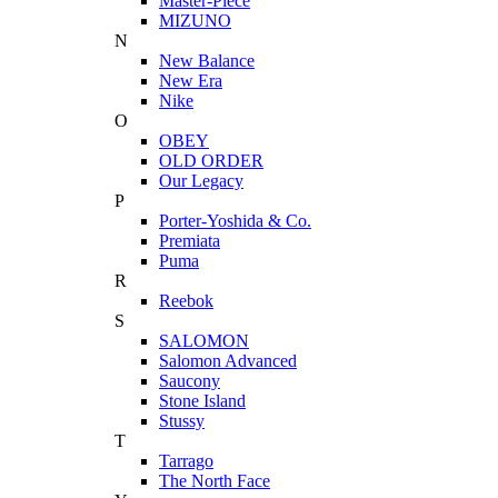
Master-Piece
MIZUNO
N
New Balance
New Era
Nike
O
OBEY
OLD ORDER
Our Legacy
P
Porter-Yoshida & Co.
Premiata
Puma
R
Reebok
S
SALOMON
Salomon Advanced
Saucony
Stone Island
Stussy
T
Tarrago
The North Face