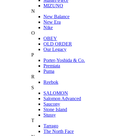
Master-Piece
MIZUNO
N
New Balance
New Era
Nike
O
OBEY
OLD ORDER
Our Legacy
P
Porter-Yoshida & Co.
Premiata
Puma
R
Reebok
S
SALOMON
Salomon Advanced
Saucony
Stone Island
Stussy
T
Tarrago
The North Face