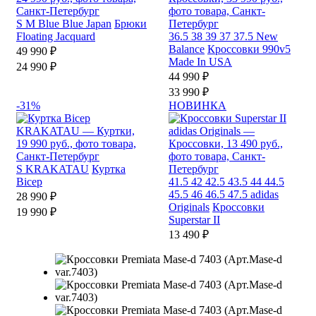
S
M
Blue Blue Japan
Брюки
Floating Jacquard
36.5
38
39
37
37.5
New
Balance
Кроссовки 990v5
49 990 ₽
Made In USA
24 990 ₽
44 990 ₽
33 990 ₽
-31%
НОВИНКА
S
KRAKATAU
Куртка
Bicep
41.5
42
42.5
43.5
44
44.5
45.5
46
46.5
47.5
adidas
28 990 ₽
Originals
Кроссовки
19 990 ₽
Superstar II
13 490 ₽