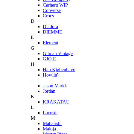
Carhartt WIP
Converse
Crocs
D
Diadora
DIEMME
E
Element
G
Gitman Vintage
GJO.E
H
Han Kjøbenhavn
Howlin'
J
Jason Markk
Jordan
K
KRAKATAU
L
Lacoste
M
Maharishi
Maloja