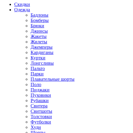
Скидки
Одежда
Бадлоны
Бомберы
Брюки
Джинсы
Жакеты
Жилеты
Джемперы
Кардиганы
Куртки
Лонгсливы
Пальто
Парки
Плавательные шорты
Поло
Пиджаки
Пуховики
Рубашки
Свитера
Свитшоты
Толстовки
Футболки
Худи
Шорты