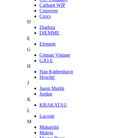
Carhartt WIP
Converse
Crocs
D
Diadora
DIEMME
E
Element
G
Gitman Vintage
GJO.E
H
Han Kjøbenhavn
Howlin'
J
Jason Markk
Jordan
K
KRAKATAU
L
Lacoste
M
Maharishi
Maloja