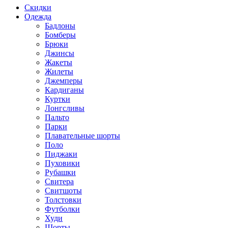
Скидки
Одежда
Бадлоны
Бомберы
Брюки
Джинсы
Жакеты
Жилеты
Джемперы
Кардиганы
Куртки
Лонгсливы
Пальто
Парки
Плавательные шорты
Поло
Пиджаки
Пуховики
Рубашки
Свитера
Свитшоты
Толстовки
Футболки
Худи
Шорты