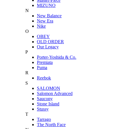
Master-Piece
MIZUNO
N
New Balance
New Era
Nike
O
OBEY
OLD ORDER
Our Legacy
P
Porter-Yoshida & Co.
Premiata
Puma
R
Reebok
S
SALOMON
Salomon Advanced
Saucony
Stone Island
Stussy
T
Tarrago
The North Face