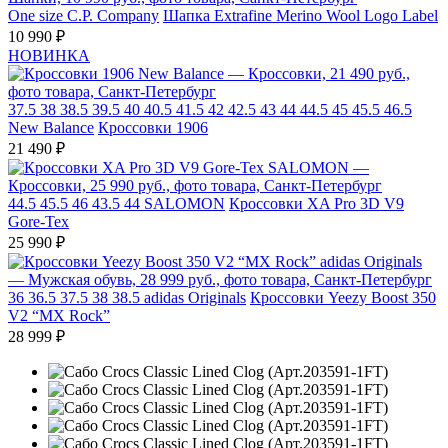
One size
C.P. Company
Шапка Extrafine Merino Wool Logo Label
10 990 ₽
НОВИНКА
37.5
38
38.5
39.5
40
40.5
41.5
42
42.5
43
44
44.5
45
45.5
46.5
New Balance
Кроссовки 1906
21 490 ₽
44.5
45.5
46
43.5
44
SALOMON
Кроссовки XA Pro 3D V9
Gore-Tex
25 990 ₽
36
36.5
37.5
38
38.5
adidas Originals
Кроссовки Yeezy Boost 350
V2 “MX Rock”
28 999 ₽