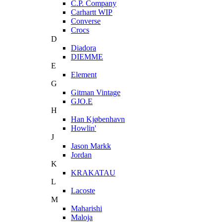
C.P. Company
Carhartt WIP
Converse
Crocs
D
Diadora
DIEMME
E
Element
G
Gitman Vintage
GJO.E
H
Han Kjøbenhavn
Howlin'
J
Jason Markk
Jordan
K
KRAKATAU
L
Lacoste
M
Maharishi
Maloja