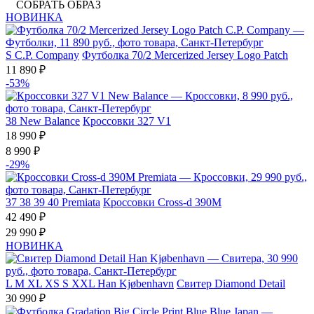
СОБРАТЬ ОБРАЗ
НОВИНКА
S
C.P. Company
Футболка 70/2 Mercerized Jersey Logo Patch
11 890 ₽
-53%
38
New Balance
Кроссовки 327 V1
18 990 ₽
8 990 ₽
-29%
37
38
39
40
Premiata
Кроссовки Cross-d 390M
42 490 ₽
29 990 ₽
НОВИНКА
L
M
XL
XS
S
XXL
Han Kjøbenhavn
Свитер Diamond Detail
30 990 ₽