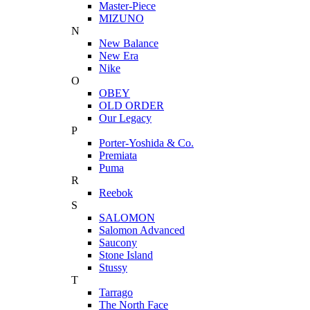
Master-Piece
MIZUNO
N
New Balance
New Era
Nike
O
OBEY
OLD ORDER
Our Legacy
P
Porter-Yoshida & Co.
Premiata
Puma
R
Reebok
S
SALOMON
Salomon Advanced
Saucony
Stone Island
Stussy
T
Tarrago
The North Face