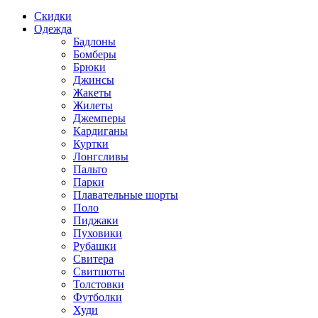
Скидки
Одежда
Бадлоны
Бомберы
Брюки
Джинсы
Жакеты
Жилеты
Джемперы
Кардиганы
Куртки
Лонгсливы
Пальто
Парки
Плавательные шорты
Поло
Пиджаки
Пуховики
Рубашки
Свитера
Свитшоты
Толстовки
Футболки
Худи