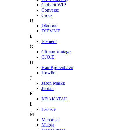
Carhartt WIP
Converse
Crocs
D
Diadora
DIEMME
E
Element
G
Gitman Vintage
GJO.E
H
Han Kjøbenhavn
Howlin'
J
Jason Markk
Jordan
K
KRAKATAU
L
Lacoste
M
Maharishi
Maloja