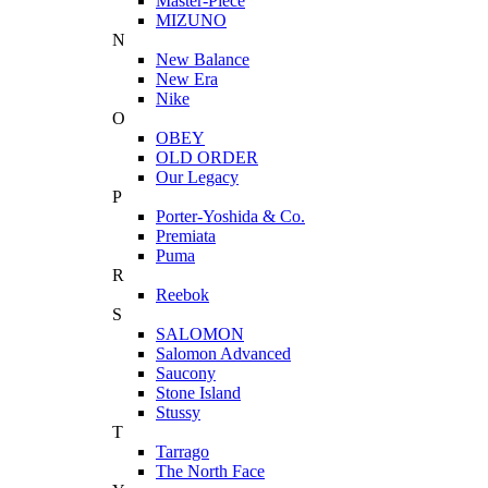
Master-Piece
MIZUNO
N
New Balance
New Era
Nike
O
OBEY
OLD ORDER
Our Legacy
P
Porter-Yoshida & Co.
Premiata
Puma
R
Reebok
S
SALOMON
Salomon Advanced
Saucony
Stone Island
Stussy
T
Tarrago
The North Face