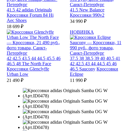
41.5
42
adidas Originals
41.5
New Balance
Кроссовки Forum 84 Hi
Кроссовки 990v2
Aec Shoes
34 990 ₽
18 699 ₽
НОВИНКА
42
42.5
43.5
44
44.5
45.5
46
37.5
38
38.5
39
40
40.5
41
46.5
48
The North Face
42
42.5
43
44
44.5
45
46
Кроссовки Glenclyffe
46.5
Saucony
Кроссовки
Urban Low
Eclipse
21 490 ₽
11 990 ₽