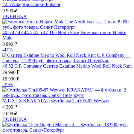
42.5
Nike
Кроссовки Initiator
9 990 ₽
НОВИНКА
40.5
42
43
44.5
45.5
47
The North Face
Уличные тапки Nuptse
Mule
8 990 ₽
-47%
46
52
C.P. Company
Свитер Extafine Merino Wool Roll Neck Knit
29 990 ₽
15 990 ₽
-39%
M
L
XL
S
KRAKATAU
Футболка Tm105-67 Weywot
4 399 ₽
2 699 ₽
НОВИНКА