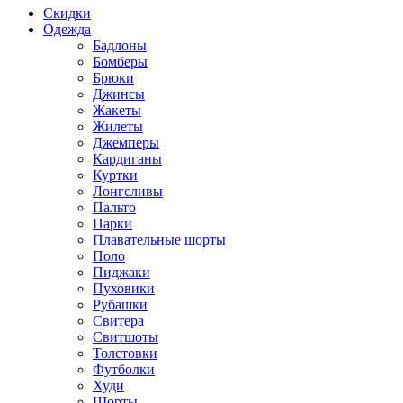
Скидки
Одежда
Бадлоны
Бомберы
Брюки
Джинсы
Жакеты
Жилеты
Джемперы
Кардиганы
Куртки
Лонгсливы
Пальто
Парки
Плавательные шорты
Поло
Пиджаки
Пуховики
Рубашки
Свитера
Свитшоты
Толстовки
Футболки
Худи
Шорты