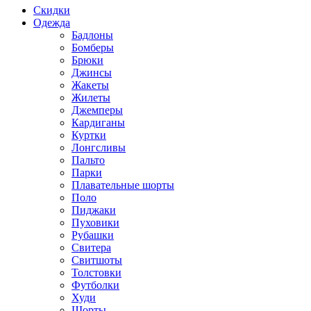
Скидки
Одежда
Бадлоны
Бомберы
Брюки
Джинсы
Жакеты
Жилеты
Джемперы
Кардиганы
Куртки
Лонгсливы
Пальто
Парки
Плавательные шорты
Поло
Пиджаки
Пуховики
Рубашки
Свитера
Свитшоты
Толстовки
Футболки
Худи
Шорты