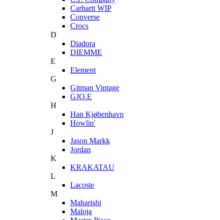
Carhartt WIP
Converse
Crocs
D
Diadora
DIEMME
E
Element
G
Gitman Vintage
GJO.E
H
Han Kjøbenhavn
Howlin'
J
Jason Markk
Jordan
K
KRAKATAU
L
Lacoste
M
Maharishi
Maloja