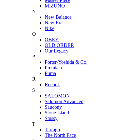
Master-Piece
MIZUNO
N
New Balance
New Era
Nike
O
OBEY
OLD ORDER
Our Legacy
P
Porter-Yoshida & Co.
Premiata
Puma
R
Reebok
S
SALOMON
Salomon Advanced
Saucony
Stone Island
Stussy
T
Tarrago
The North Face