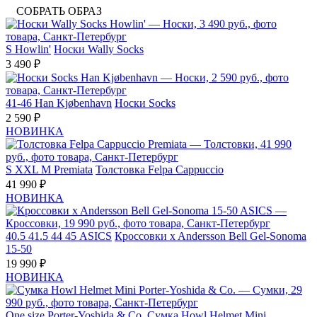
СОБРАТЬ ОБРАЗ
S
Howlin'
Носки Wally Socks
3 490 ₽
41-46
Han Kjøbenhavn
Носки Socks
2 590 ₽
НОВИНКА
S
XXL
M
Premiata
Толстовка Felpa Cappuccio
41 990 ₽
НОВИНКА
40.5
41.5
44
45
ASICS
Кроссовки x Andersson Bell Gel-Sonoma
15-50
19 990 ₽
НОВИНКА
One size
Porter-Yoshida & Co.
Сумка Howl Helmet Mini