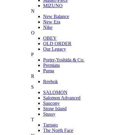
Master-Piece
MIZUNO
N
New Balance
New Era
Nike
O
OBEY
OLD ORDER
Our Legacy
P
Porter-Yoshida & Co.
Premiata
Puma
R
Reebok
S
SALOMON
Salomon Advanced
Saucony
Stone Island
Stussy
T
Tarrago
The North Face