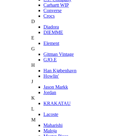
Carhartt WIP
Converse
Crocs
D
Diadora
DIEMME
E
Element
G
Gitman Vintage
GJO.E
H
Han Kjøbenhavn
Howlin'
J
Jason Markk
Jordan
K
KRAKATAU
L
Lacoste
M
Maharishi
Maloja