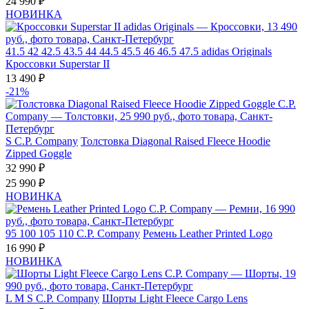
24 990 ₽
НОВИНКА
41.5
42
42.5
43.5
44
44.5
45.5
46
46.5
47.5
adidas Originals
Кроссовки Superstar II
13 490 ₽
-21%
S
C.P. Company
Толстовка Diagonal Raised Fleece Hoodie
Zipped Goggle
32 990 ₽
25 990 ₽
НОВИНКА
95
100
105
110
C.P. Company
Ремень Leather Printed Logo
16 990 ₽
НОВИНКА
L
M
S
C.P. Company
Шорты Light Fleece Cargo Lens