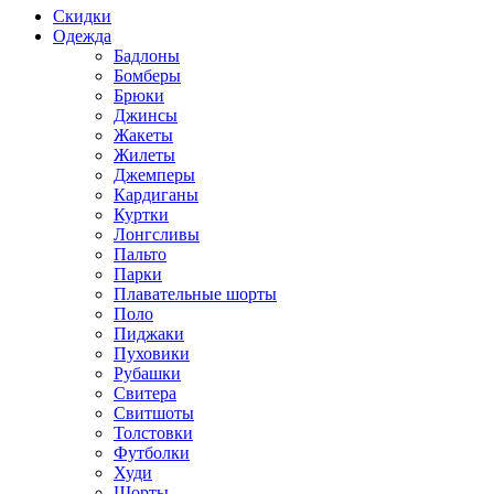
Скидки
Одежда
Бадлоны
Бомберы
Брюки
Джинсы
Жакеты
Жилеты
Джемперы
Кардиганы
Куртки
Лонгсливы
Пальто
Парки
Плавательные шорты
Поло
Пиджаки
Пуховики
Рубашки
Свитера
Свитшоты
Толстовки
Футболки
Худи
Шорты