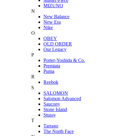
Master-Piece
MIZUNO
N
New Balance
New Era
Nike
O
OBEY
OLD ORDER
Our Legacy
P
Porter-Yoshida & Co.
Premiata
Puma
R
Reebok
S
SALOMON
Salomon Advanced
Saucony
Stone Island
Stussy
T
Tarrago
The North Face