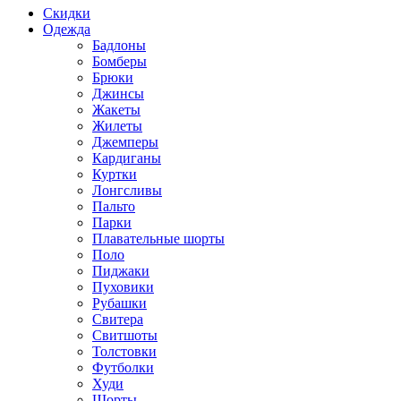
Скидки
Одежда
Бадлоны
Бомберы
Брюки
Джинсы
Жакеты
Жилеты
Джемперы
Кардиганы
Куртки
Лонгсливы
Пальто
Парки
Плавательные шорты
Поло
Пиджаки
Пуховики
Рубашки
Свитера
Свитшоты
Толстовки
Футболки
Худи
Шорты