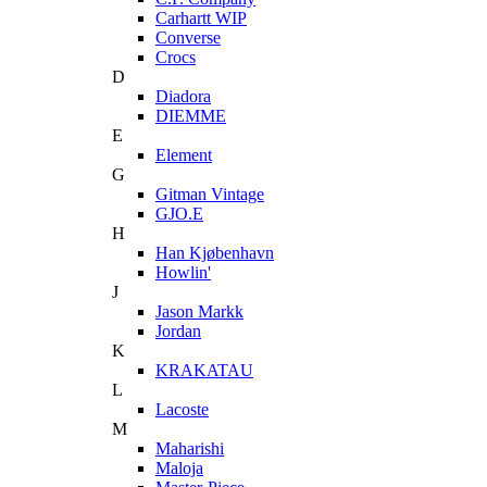
Carhartt WIP
Converse
Crocs
D
Diadora
DIEMME
E
Element
G
Gitman Vintage
GJO.E
H
Han Kjøbenhavn
Howlin'
J
Jason Markk
Jordan
K
KRAKATAU
L
Lacoste
M
Maharishi
Maloja