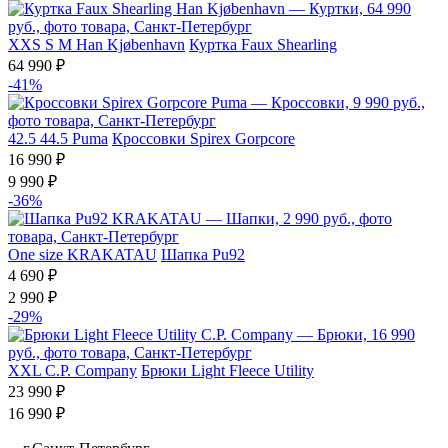
XXS
S
M
Han Kjøbenhavn
Куртка Faux Shearling
64 990 ₽
-41%
42.5
44.5
Puma
Кроссовки Spirex Gorpcore
16 990 ₽
9 990 ₽
-36%
One size
KRAKATAU
Шапка Pu92
4 690 ₽
2 990 ₽
-29%
XXL
C.P. Company
Брюки Light Fleece Utility
23 990 ₽
16 990 ₽