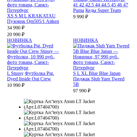
41
42
42.5
44
44.5
45
46
47
Puma
Кеды Super Team
XS
S
M
L
KRAKATAU
9 990 ₽
Пуховик Qm505/1 Aitken
34 990 ₽
20 990 ₽
НОВИНКА
НОВИНКА
L
Stussy
Футболка Pig.
S
L
XL
Blue Blue Japan
Dyed Inside Out Crew
Пиджак Slub Yarn Tweed
5B
10 990 ₽
97 990 ₽