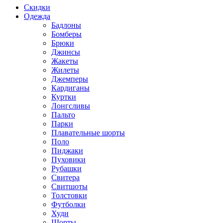
Скидки
Одежда
Бадлоны
Бомберы
Брюки
Джинсы
Жакеты
Жилеты
Джемперы
Кардиганы
Куртки
Лонгсливы
Пальто
Парки
Плавательные шорты
Поло
Пиджаки
Пуховики
Рубашки
Свитера
Свитшоты
Толстовки
Футболки
Худи
Шорты