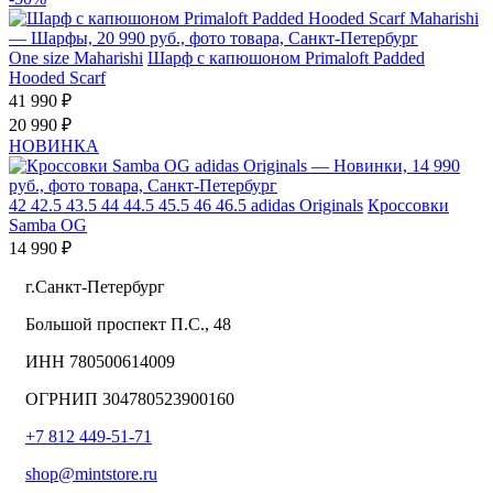
One size
Maharishi
Шарф с капюшоном Primaloft Padded
Hooded Scarf
41 990 ₽
20 990 ₽
НОВИНКА
42
42.5
43.5
44
44.5
45.5
46
46.5
adidas Originals
Кроссовки
Samba OG
14 990 ₽
г.Санкт-Петербург
Большой проспект П.С., 48
ИНН 780500614009
ОГРНИП 304780523900160
+7 812 449-51-71
shop@mintstore.ru