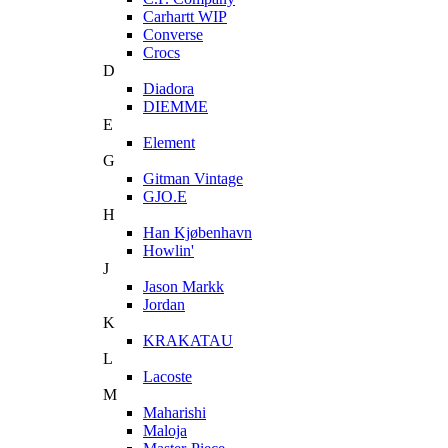
Carhartt WIP
Converse
Crocs
D
Diadora
DIEMME
E
Element
G
Gitman Vintage
GJO.E
H
Han Kjøbenhavn
Howlin'
J
Jason Markk
Jordan
K
KRAKATAU
L
Lacoste
M
Maharishi
Maloja