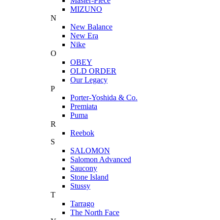
Master-Piece
MIZUNO
N
New Balance
New Era
Nike
O
OBEY
OLD ORDER
Our Legacy
P
Porter-Yoshida & Co.
Premiata
Puma
R
Reebok
S
SALOMON
Salomon Advanced
Saucony
Stone Island
Stussy
T
Tarrago
The North Face