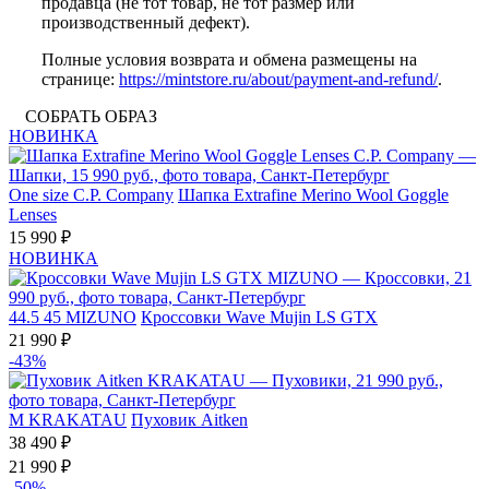
продавца (не тот товар, не тот размер или
производственный дефект).
Полные условия возврата и обмена размещены на
странице:
https://mintstore.ru/about/payment-and-refund/
.
СОБРАТЬ ОБРАЗ
НОВИНКА
One size
C.P. Company
Шапка Extrafine Merino Wool Goggle
Lenses
15 990 ₽
НОВИНКА
44.5
45
MIZUNO
Кроссовки Wave Mujin LS GTX
21 990 ₽
-43%
M
KRAKATAU
Пуховик Aitken
38 490 ₽
21 990 ₽
-50%