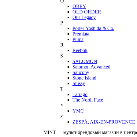
O
OBEY
OLD ORDER
Our Legacy
P
Porter-Yoshida & Co.
Premiata
Puma
R
Reebok
S
SALOMON
Salomon Advanced
Saucony
Stone Island
Stussy
T
Tarrago
The North Face
Y
YMC
Z
ZESPÀ, AIX-EN-PROVENCE
MINT — мультибрендовый магазин в центре