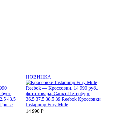
НОВИНКА
2.5
43.5
36.5
37.5
38.5
39
Reebok
Кроссовки
Tpulse
Instapump Fury Mule
14 990 ₽