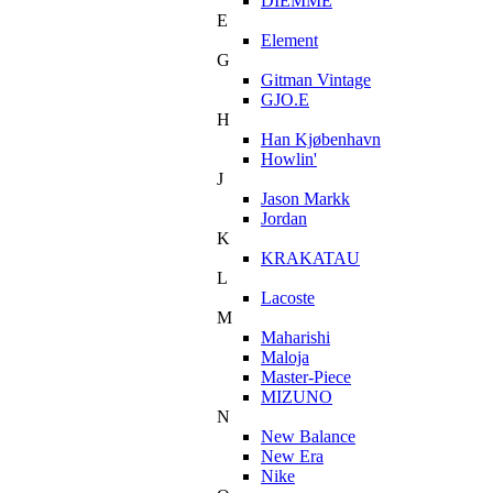
DIEMME
E
Element
G
Gitman Vintage
GJO.E
H
Han Kjøbenhavn
Howlin'
J
Jason Markk
Jordan
K
KRAKATAU
L
Lacoste
M
Maharishi
Maloja
Master-Piece
MIZUNO
N
New Balance
New Era
Nike