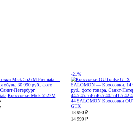
-21%
iata
Кроссовки Mick 5527M
44.5
45.5
46
46.5
40.5
41.5
42
4
44
SALOMON
Кроссовки OU
₽
GTX
₽
18 990 ₽
14 990 ₽