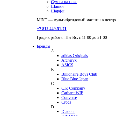
Сумки на пояс
Шапки
Шарфы
MINT — мультибрендовый магазин в центре
+7 812 449-51-71
График работы: Пн-Вс: с 11-00 до 21-00
Бренды
A
adidas Originals
Arc'teryx
ASICS
B
Billionaire Boys Club
Blue Blue Japan
C
C.P. Company
Carhartt WIP
Converse
Crocs
D
Diadora