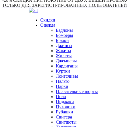
-20% СКИДКА ПРИ ПОКУПКЕ ОТ ДВУХ ВЕЩЕЙ ПРОМОКО
ТОЛЬКО ДЛЯ ЗАРЕГИСТРИРОВАННЫХ ПОЛЬЗОВАТЕЛЕЙ
Скидки
Одежда
Бадлоны
Бомберы
Брюки
Джинсы
Жакеты
Жилеты
Джемперы
Кардиганы
Куртки
Лонгсливы
Пальто
Парки
Плавательные шорты
Поло
Пиджаки
Пуховики
Рубашки
Свитера
Свитшоты