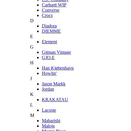
Carhartt WIP
Converse
Crocs
D
Diadora
DIEMME
E
Element
G
Gitman Vintage
GJO.E
H
Han Kjøbenhavn
Howlin'
J
Jason Markk
Jordan
K
KRAKATAU
L
Lacoste
M
Maharishi
Maloja