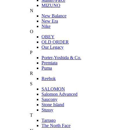
Master-Piece
MIZUNO
N
New Balance
New Era
Nike
O
OBEY
OLD ORDER
Our Legacy
P
Porter-Yoshida & Co.
Premiata
Puma
R
Reebok
S
SALOMON
Salomon Advanced
Saucony
Stone Island
Stussy
T
Tarrago
The North Face