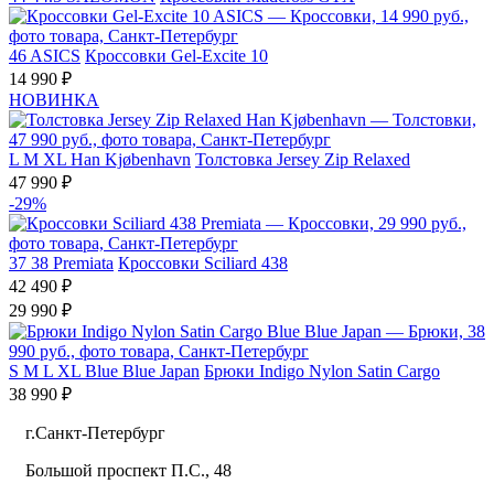
46
ASICS
Кроссовки Gel-Excite 10
14 990 ₽
НОВИНКА
L
M
XL
Han Kjøbenhavn
Толстовка Jersey Zip Relaxed
47 990 ₽
-29%
37
38
Premiata
Кроссовки Sciliard 438
42 490 ₽
29 990 ₽
S
M
L
XL
Blue Blue Japan
Брюки Indigo Nylon Satin Cargo
38 990 ₽
г.Санкт-Петербург
Большой проспект П.С., 48