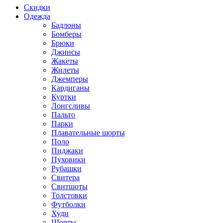
Скидки
Одежда
Бадлоны
Бомберы
Брюки
Джинсы
Жакеты
Жилеты
Джемперы
Кардиганы
Куртки
Лонгсливы
Пальто
Парки
Плавательные шорты
Поло
Пиджаки
Пуховики
Рубашки
Свитера
Свитшоты
Толстовки
Футболки
Худи
Шорты