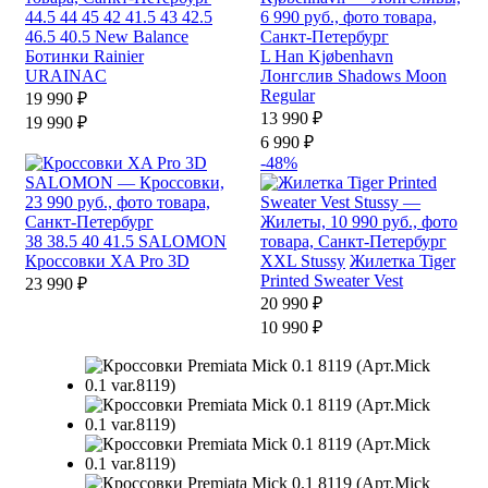
44.5
44
45
42
41.5
43
42.5
46.5
40.5
New Balance
Ботинки Rainier
L
Han Kjøbenhavn
URAINAC
Лонгслив Shadows Moon
Regular
19 990 ₽
13 990 ₽
19 990 ₽
6 990 ₽
-48%
38
38.5
40
41.5
SALOMON
Кроссовки XA Pro 3D
XXL
Stussy
Жилетка Tiger
Printed Sweater Vest
23 990 ₽
20 990 ₽
10 990 ₽