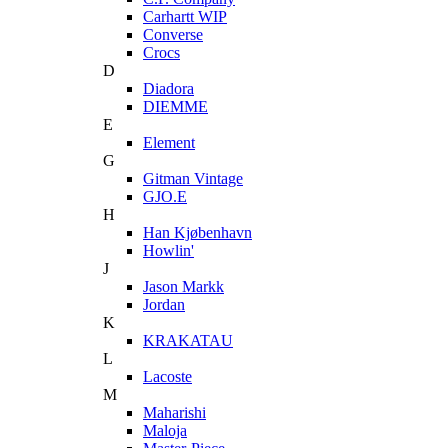
Carhartt WIP
Converse
Crocs
D
Diadora
DIEMME
E
Element
G
Gitman Vintage
GJO.E
H
Han Kjøbenhavn
Howlin'
J
Jason Markk
Jordan
K
KRAKATAU
L
Lacoste
M
Maharishi
Maloja