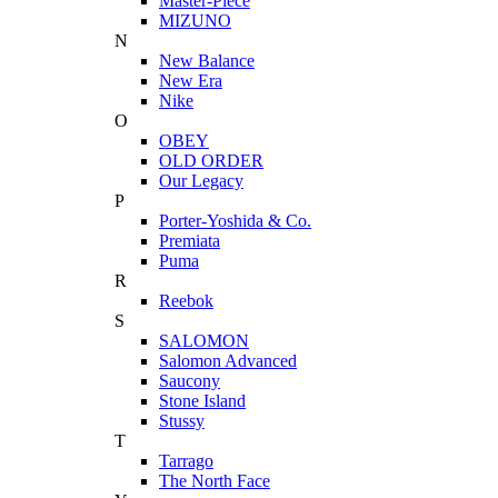
Master-Piece
MIZUNO
N
New Balance
New Era
Nike
O
OBEY
OLD ORDER
Our Legacy
P
Porter-Yoshida & Co.
Premiata
Puma
R
Reebok
S
SALOMON
Salomon Advanced
Saucony
Stone Island
Stussy
T
Tarrago
The North Face