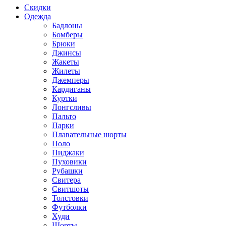
Скидки
Одежда
Бадлоны
Бомберы
Брюки
Джинсы
Жакеты
Жилеты
Джемперы
Кардиганы
Куртки
Лонгсливы
Пальто
Парки
Плавательные шорты
Поло
Пиджаки
Пуховики
Рубашки
Свитера
Свитшоты
Толстовки
Футболки
Худи
Шорты