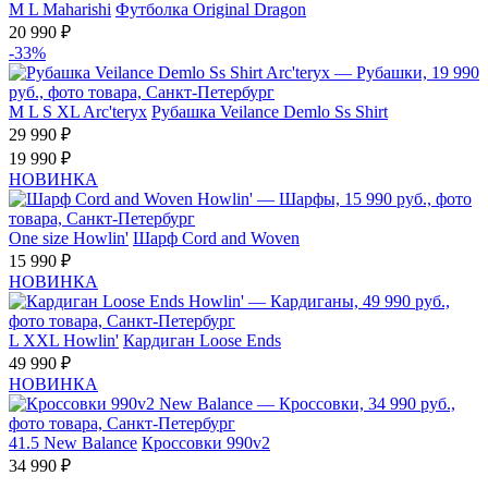
M
L
Maharishi
Футболка Original Dragon
20 990 ₽
-33%
M
L
S
XL
Arc'teryx
Рубашка Veilance Demlo Ss Shirt
29 990 ₽
19 990 ₽
НОВИНКА
One size
Howlin'
Шарф Cord and Woven
15 990 ₽
НОВИНКА
L
XXL
Howlin'
Кардиган Loose Ends
49 990 ₽
НОВИНКА
41.5
New Balance
Кроссовки 990v2
34 990 ₽