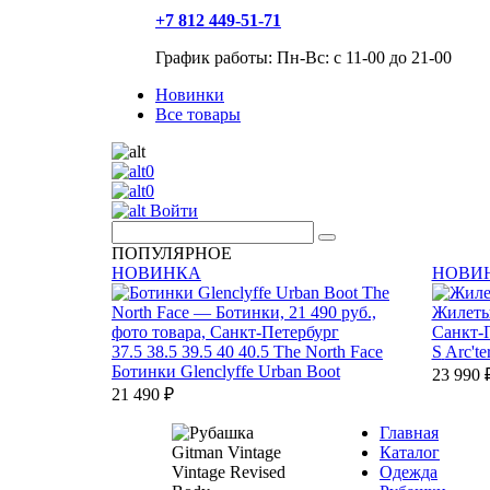
+7 812 449-51-71
График работы: Пн-Вс: с 11-00 до 21-00
Новинки
Все товары
0
0
Войти
ПОПУЛЯРНОЕ
НОВИНКА
НОВИ
37.5
38.5
39.5
40
40.5
The North Face
S
Arc'te
Ботинки Glenclyffe Urban Boot
23 990 
21 490 ₽
Главная
Каталог
Одежда