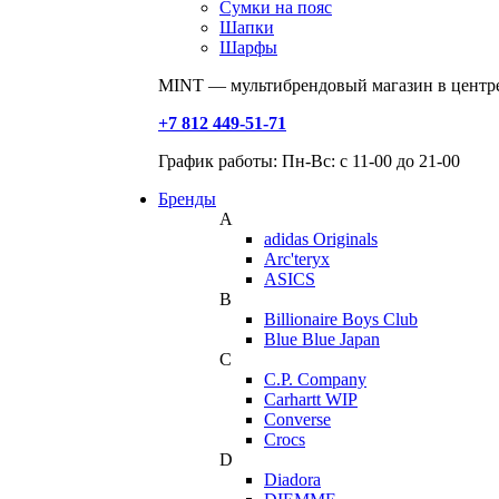
Сумки на пояс
Шапки
Шарфы
MINT — мультибрендовый магазин в центре
+7 812 449-51-71
График работы: Пн-Вс: с 11-00 до 21-00
Бренды
A
adidas Originals
Arc'teryx
ASICS
B
Billionaire Boys Club
Blue Blue Japan
C
C.P. Company
Carhartt WIP
Converse
Crocs
D
Diadora