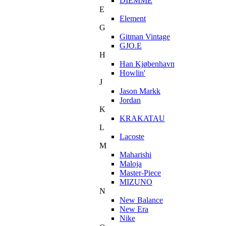
DIEMME
E
Element
G
Gitman Vintage
GJO.E
H
Han Kjøbenhavn
Howlin'
J
Jason Markk
Jordan
K
KRAKATAU
L
Lacoste
M
Maharishi
Maloja
Master-Piece
MIZUNO
N
New Balance
New Era
Nike