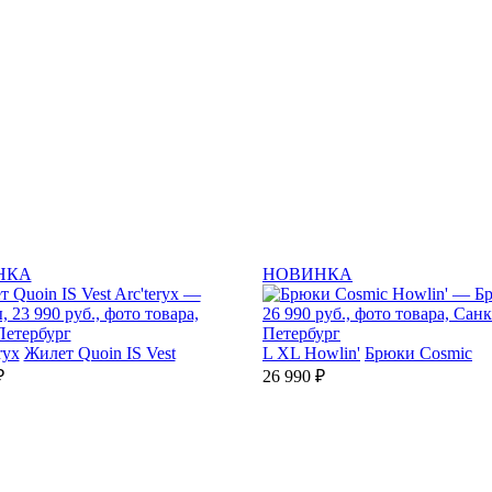
НКА
НОВИНКА
ryx
Жилет Quoin IS Vest
L
XL
Howlin'
Брюки Cosmic
₽
26 990 ₽