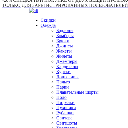
-20% СКИДКА ПРИ ПОКУПКЕ ОТ ДВУХ ВЕЩЕЙ ПРОМОКО
ТОЛЬКО ДЛЯ ЗАРЕГИСТРИРОВАННЫХ ПОЛЬЗОВАТЕЛЕЙ
Скидки
Одежда
Бадлоны
Бомберы
Брюки
Джинсы
Жакеты
Жилеты
Джемперы
Кардиганы
Куртки
Лонгсливы
Пальто
Парки
Плавательные шорты
Поло
Пиджаки
Пуховики
Рубашки
Свитера
Свитшоты