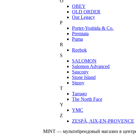
O
OBEY
OLD ORDER
Our Legacy
P
Porter-Yoshida & Co.
Premiata
Puma
R
Reebok
S
SALOMON
Salomon Advanced
Saucony
Stone Island
Stussy
T
Tarrago
The North Face
Y
YMC
Z
ZESPÀ, AIX-EN-PROVENCE
MINT — мультибрендовый магазин в центре