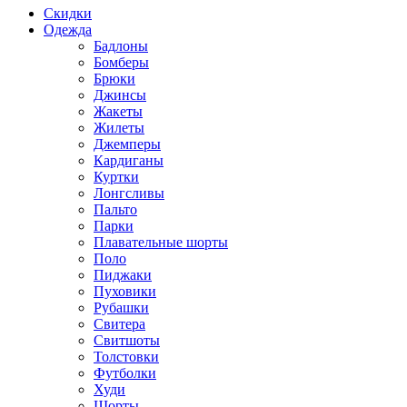
Скидки
Одежда
Бадлоны
Бомберы
Брюки
Джинсы
Жакеты
Жилеты
Джемперы
Кардиганы
Куртки
Лонгсливы
Пальто
Парки
Плавательные шорты
Поло
Пиджаки
Пуховики
Рубашки
Свитера
Свитшоты
Толстовки
Футболки
Худи
Шорты