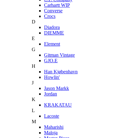
Carhartt WIP
Converse
Crocs
D
Diadora
DIEMME
E
Element
G
Gitman Vintage
GJO.E
H
Han Kjøbenhavn
Howlin'
J
Jason Markk
Jordan
K
KRAKATAU
L
Lacoste
M
Maharishi
Maloja