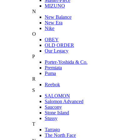
Master-Piece
MIZUNO
N
New Balance
New Era
Nike
O
OBEY
OLD ORDER
Our Legacy
P
Porter-Yoshida & Co.
Premiata
Puma
R
Reebok
S
SALOMON
Salomon Advanced
Saucony
Stone Island
Stussy
T
Tarrago
The North Face