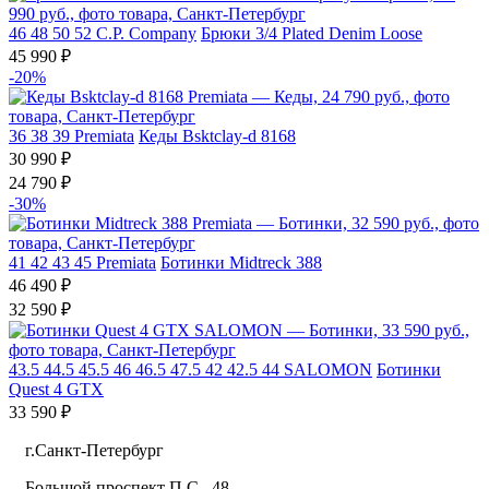
46
48
50
52
C.P. Company
Брюки 3/4 Plated Denim Loose
45 990 ₽
-20%
36
38
39
Premiata
Кеды Bsktclay-d 8168
30 990 ₽
24 790 ₽
-30%
41
42
43
45
Premiata
Ботинки Midtreck 388
46 490 ₽
32 590 ₽
43.5
44.5
45.5
46
46.5
47.5
42
42.5
44
SALOMON
Ботинки
Quest 4 GTX
33 590 ₽
г.Санкт-Петербург
Большой проспект П.С., 48