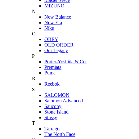
Master-Piece
MIZUNO
N
New Balance
New Era
Nike
O
OBEY
OLD ORDER
Our Legacy
P
Porter-Yoshida & Co.
Premiata
Puma
R
Reebok
S
SALOMON
Salomon Advanced
Saucony
Stone Island
Stussy
T
Tarrago
The North Face