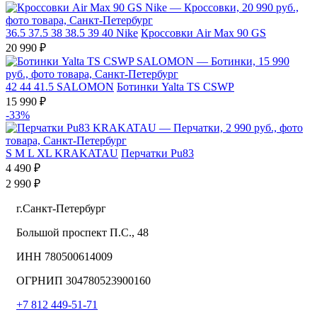
36.5
37.5
38
38.5
39
40
Nike
Кроссовки Air Max 90 GS
20 990 ₽
42
44
41.5
SALOMON
Ботинки Yalta TS CSWP
15 990 ₽
-33%
S
M
L
XL
KRAKATAU
Перчатки Pu83
4 490 ₽
2 990 ₽
г.Санкт-Петербург
Большой проспект П.С., 48
ИНН 780500614009
ОГРНИП 304780523900160
+7 812 449-51-71