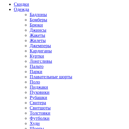
Скидки
Одежда
Бадлоны
Бомберы
Брюки
Джинсы
Жакеты
Жилеты
Джемперы
Кардиганы
Куртки
Лонгсливы
Пальто
Парки
Плавательные шорты
Поло
Пиджаки
Пуховики
Рубашки
Свитера
Свитшоты
Толстовки
Футболки
Худи
Шорты