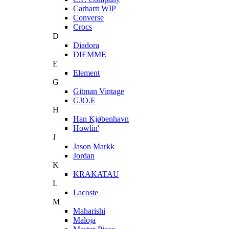
Carhartt WIP
Converse
Crocs
D
Diadora
DIEMME
E
Element
G
Gitman Vintage
GJO.E
H
Han Kjøbenhavn
Howlin'
J
Jason Markk
Jordan
K
KRAKATAU
L
Lacoste
M
Maharishi
Maloja