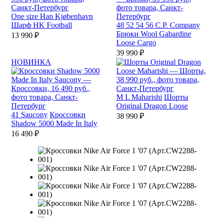
One size
Han Kjøbenhavn
Шарф HK Football
48
52
54
56
C.P. Company
Брюки Wool Gabardine
13 990 ₽
Loose Cargo
39 990 ₽
НОВИНКА
M
L
Maharishi
Шорты
Original Dragon Loose
41
Saucony
Кроссовки
38 990 ₽
Shadow 5000 Made In Italy
16 490 ₽