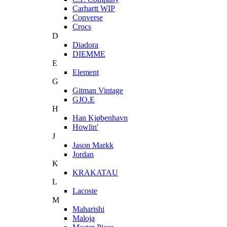
Carhartt WIP
Converse
Crocs
D
Diadora
DIEMME
E
Element
G
Gitman Vintage
GJO.E
H
Han Kjøbenhavn
Howlin'
J
Jason Markk
Jordan
K
KRAKATAU
L
Lacoste
M
Maharishi
Maloja