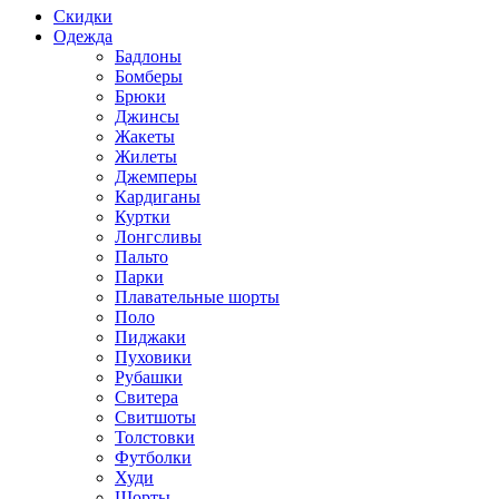
Скидки
Одежда
Бадлоны
Бомберы
Брюки
Джинсы
Жакеты
Жилеты
Джемперы
Кардиганы
Куртки
Лонгсливы
Пальто
Парки
Плавательные шорты
Поло
Пиджаки
Пуховики
Рубашки
Свитера
Свитшоты
Толстовки
Футболки
Худи
Шорты