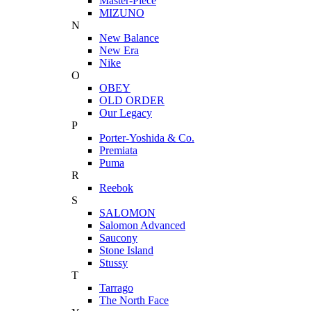
Master-Piece
MIZUNO
N
New Balance
New Era
Nike
O
OBEY
OLD ORDER
Our Legacy
P
Porter-Yoshida & Co.
Premiata
Puma
R
Reebok
S
SALOMON
Salomon Advanced
Saucony
Stone Island
Stussy
T
Tarrago
The North Face