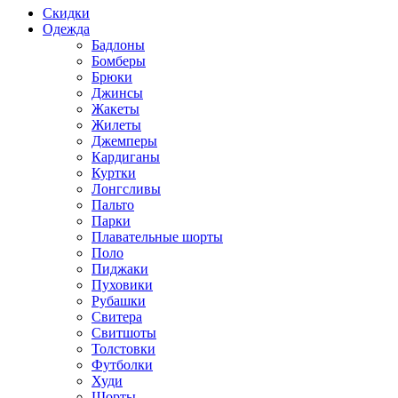
Скидки
Одежда
Бадлоны
Бомберы
Брюки
Джинсы
Жакеты
Жилеты
Джемперы
Кардиганы
Куртки
Лонгсливы
Пальто
Парки
Плавательные шорты
Поло
Пиджаки
Пуховики
Рубашки
Свитера
Свитшоты
Толстовки
Футболки
Худи
Шорты