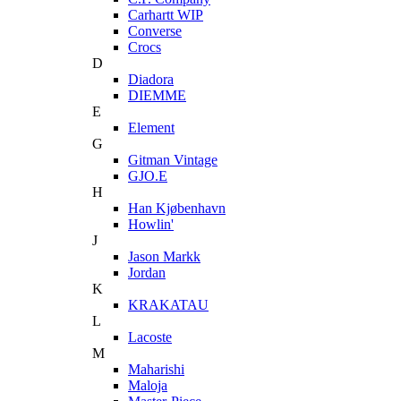
Carhartt WIP
Converse
Crocs
D
Diadora
DIEMME
E
Element
G
Gitman Vintage
GJO.E
H
Han Kjøbenhavn
Howlin'
J
Jason Markk
Jordan
K
KRAKATAU
L
Lacoste
M
Maharishi
Maloja