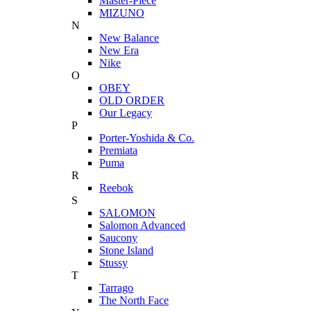
Master-Piece
MIZUNO
N
New Balance
New Era
Nike
O
OBEY
OLD ORDER
Our Legacy
P
Porter-Yoshida & Co.
Premiata
Puma
R
Reebok
S
SALOMON
Salomon Advanced
Saucony
Stone Island
Stussy
T
Tarrago
The North Face