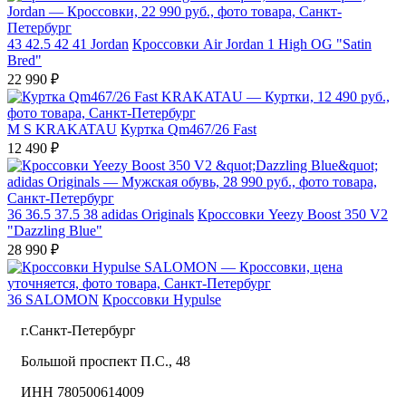
43
42.5
42
41
Jordan
Кроссовки Air Jordan 1 High OG "Satin
Bred"
22 990 ₽
M
S
KRAKATAU
Куртка Qm467/26 Fast
12 490 ₽
36
36.5
37.5
38
adidas Originals
Кроссовки Yeezy Boost 350 V2
"Dazzling Blue"
28 990 ₽
36
SALOMON
Кроссовки Hypulse
г.Санкт-Петербург
Большой проспект П.С., 48
ИНН 780500614009