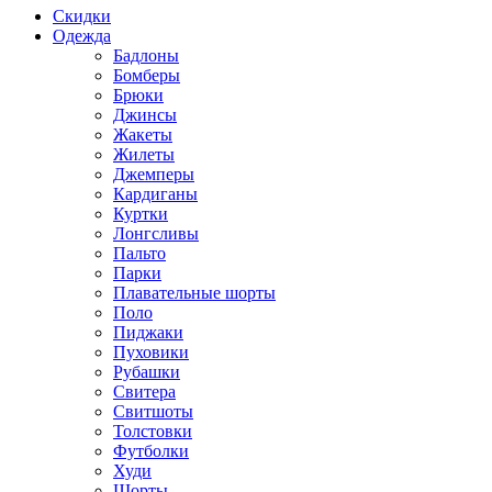
Скидки
Одежда
Бадлоны
Бомберы
Брюки
Джинсы
Жакеты
Жилеты
Джемперы
Кардиганы
Куртки
Лонгсливы
Пальто
Парки
Плавательные шорты
Поло
Пиджаки
Пуховики
Рубашки
Свитера
Свитшоты
Толстовки
Футболки
Худи
Шорты