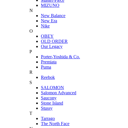
Master-Piece
MIZUNO
N
New Balance
New Era
Nike
O
OBEY
OLD ORDER
Our Legacy
P
Porter-Yoshida & Co.
Premiata
Puma
R
Reebok
S
SALOMON
Salomon Advanced
Saucony
Stone Island
Stussy
T
Tarrago
The North Face