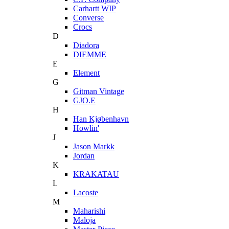
Carhartt WIP
Converse
Crocs
D
Diadora
DIEMME
E
Element
G
Gitman Vintage
GJO.E
H
Han Kjøbenhavn
Howlin'
J
Jason Markk
Jordan
K
KRAKATAU
L
Lacoste
M
Maharishi
Maloja