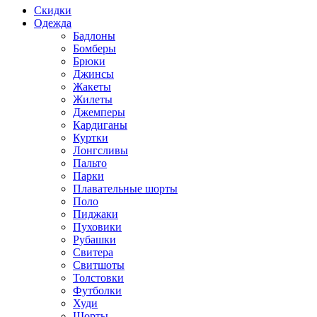
Скидки
Одежда
Бадлоны
Бомберы
Брюки
Джинсы
Жакеты
Жилеты
Джемперы
Кардиганы
Куртки
Лонгсливы
Пальто
Парки
Плавательные шорты
Поло
Пиджаки
Пуховики
Рубашки
Свитера
Свитшоты
Толстовки
Футболки
Худи
Шорты