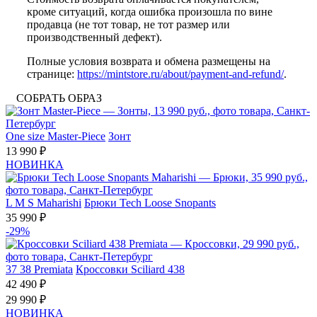
кроме ситуаций, когда ошибка произошла по вине
продавца (не тот товар, не тот размер или
производственный дефект).
Полные условия возврата и обмена размещены на
странице:
https://mintstore.ru/about/payment-and-refund/
.
СОБРАТЬ ОБРАЗ
One size
Master-Piece
Зонт
13 990 ₽
НОВИНКА
L
M
S
Maharishi
Брюки Tech Loose Snopants
35 990 ₽
-29%
37
38
Premiata
Кроссовки Sciliard 438
42 490 ₽
29 990 ₽
НОВИНКА