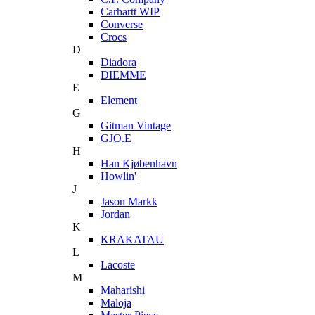
Carhartt WIP
Converse
Crocs
D
Diadora
DIEMME
E
Element
G
Gitman Vintage
GJO.E
H
Han Kjøbenhavn
Howlin'
J
Jason Markk
Jordan
K
KRAKATAU
L
Lacoste
M
Maharishi
Maloja