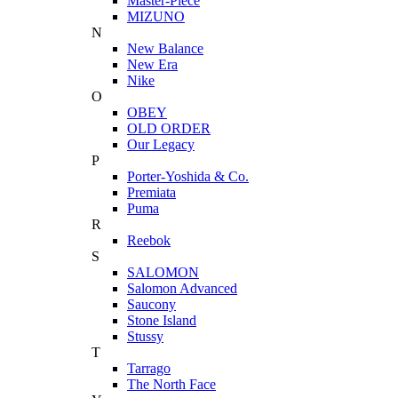
Master-Piece
MIZUNO
N
New Balance
New Era
Nike
O
OBEY
OLD ORDER
Our Legacy
P
Porter-Yoshida & Co.
Premiata
Puma
R
Reebok
S
SALOMON
Salomon Advanced
Saucony
Stone Island
Stussy
T
Tarrago
The North Face