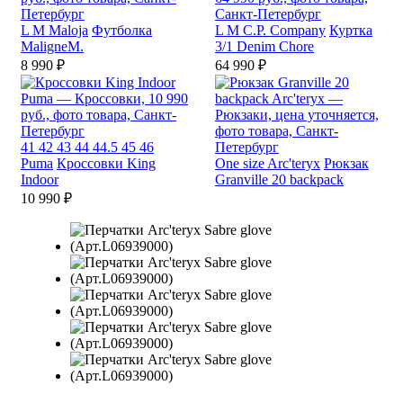
L
M
Maloja
Футболка
L
M
C.P. Company
Куртка
MaligneM.
3/1 Denim Chore
8 990 ₽
64 990 ₽
41
42
43
44
44.5
45
46
Puma
Кроссовки King
One size
Arc'teryx
Рюкзак
Indoor
Granville 20 backpack
10 990 ₽