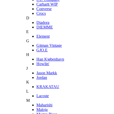
Carhartt WIP
Converse
Crocs
D
Diadora
DIEMME
E
Element
G
Gitman Vintage
GJO.E
H
Han Kjøbenhavn
Howlin'
J
Jason Markk
Jordan
K
KRAKATAU
L
Lacoste
M
Maharishi
Maloja