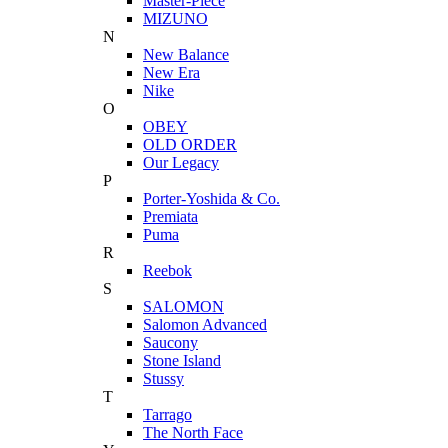
Master-Piece
MIZUNO
N
New Balance
New Era
Nike
O
OBEY
OLD ORDER
Our Legacy
P
Porter-Yoshida & Co.
Premiata
Puma
R
Reebok
S
SALOMON
Salomon Advanced
Saucony
Stone Island
Stussy
T
Tarrago
The North Face