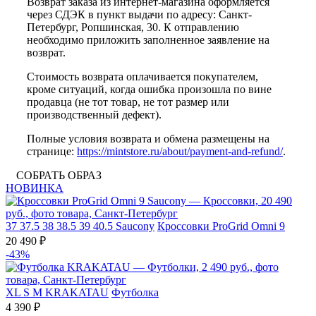
Возврат заказа из интернет-магазина оформляется
через СДЭК в пункт выдачи по адресу: Санкт-
Петербург, Ропшинская, 30. К отправлению
необходимо приложить заполненное заявление на
возврат.
Стоимость возврата оплачивается покупателем,
кроме ситуаций, когда ошибка произошла по вине
продавца (не тот товар, не тот размер или
производственный дефект).
Полные условия возврата и обмена размещены на
странице:
https://mintstore.ru/about/payment-and-refund/
.
СОБРАТЬ ОБРАЗ
НОВИНКА
37
37.5
38
38.5
39
40.5
Saucony
Кроссовки ProGrid Omni 9
20 490 ₽
-43%
XL
S
M
KRAKATAU
Футболка
4 390 ₽