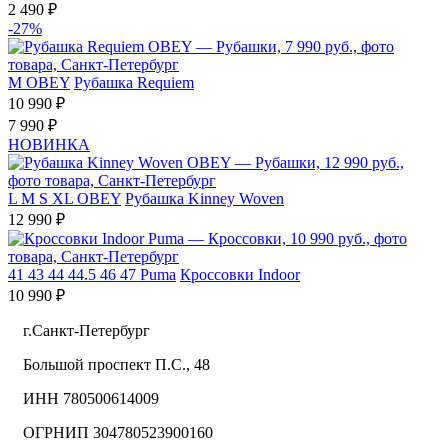
2 490 ₽
-27%
M
OBEY
Рубашка Requiem
10 990 ₽
7 990 ₽
НОВИНКА
L
M
S
XL
OBEY
Рубашка Kinney Woven
12 990 ₽
41
43
44
44.5
46
47
Puma
Кроссовки Indoor
10 990 ₽
г.Санкт-Петербург
Большой проспект П.С., 48
ИНН 780500614009
ОГРНИП 304780523900160