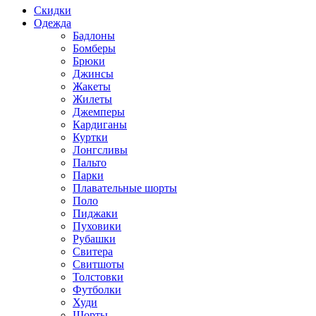
Скидки
Одежда
Бадлоны
Бомберы
Брюки
Джинсы
Жакеты
Жилеты
Джемперы
Кардиганы
Куртки
Лонгсливы
Пальто
Парки
Плавательные шорты
Поло
Пиджаки
Пуховики
Рубашки
Свитера
Свитшоты
Толстовки
Футболки
Худи
Шорты