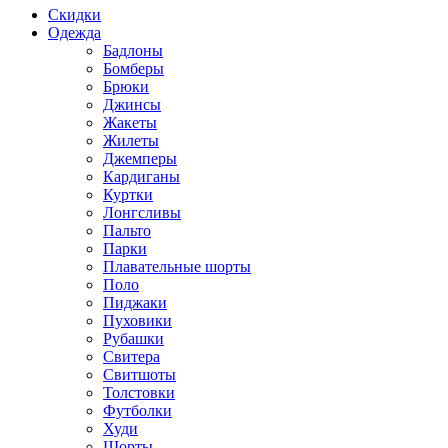
Скидки
Одежда
Бадлоны
Бомберы
Брюки
Джинсы
Жакеты
Жилеты
Джемперы
Кардиганы
Куртки
Лонгсливы
Пальто
Парки
Плавательные шорты
Поло
Пиджаки
Пуховики
Рубашки
Свитера
Свитшоты
Толстовки
Футболки
Худи
Шорты