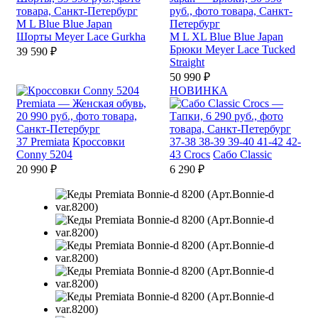
M
L
Blue Blue Japan
Шорты Meyer Lace Gurkha
M
L
XL
Blue Blue Japan
Брюки Meyer Lace Tucked
39 590 ₽
Straight
50 990 ₽
НОВИНКА
37
Premiata
Кроссовки
37-38
38-39
39-40
41-42
42-
Conny 5204
43
Crocs
Сабо Classic
20 990 ₽
6 290 ₽