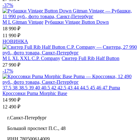
-37%
M
L
Gitman Vintage
Рубашки Vintage Button Down
18 990 ₽
11 990 ₽
НОВИНКА
M
L
XL
XXL
C.P. Company
Свитер Full Rib Half Button
27 990 ₽
-17%
37.5
38
38.5
39
40
40.5
42
42.5
43
44
44.5
45
46
47
Puma
Кроссовки Puma Morphic Base
14 990 ₽
12 490 ₽
г.Санкт-Петербург
Большой проспект П.С., 48
ИНН 780500614009