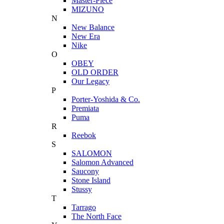
Master-Piece
MIZUNO
N
New Balance
New Era
Nike
O
OBEY
OLD ORDER
Our Legacy
P
Porter-Yoshida & Co.
Premiata
Puma
R
Reebok
S
SALOMON
Salomon Advanced
Saucony
Stone Island
Stussy
T
Tarrago
The North Face