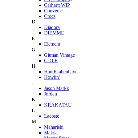
Carhartt WIP
Converse
Crocs
D
Diadora
DIEMME
E
Element
G
Gitman Vintage
GJO.E
H
Han Kjøbenhavn
Howlin'
J
Jason Markk
Jordan
K
KRAKATAU
L
Lacoste
M
Maharishi
Maloja