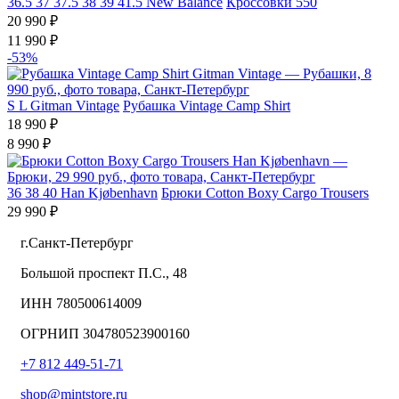
36.5
37
37.5
38
39
41.5
New Balance
Кроссовки 550
20 990 ₽
11 990 ₽
-53%
S
L
Gitman Vintage
Рубашка Vintage Camp Shirt
18 990 ₽
8 990 ₽
36
38
40
Han Kjøbenhavn
Брюки Cotton Boxy Cargo Trousers
29 990 ₽
г.Санкт-Петербург
Большой проспект П.С., 48
ИНН 780500614009
ОГРНИП 304780523900160
+7 812 449-51-71
shop@mintstore.ru