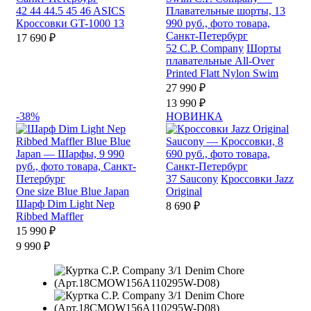
42
44
44.5
45
46
ASICS
Кроссовки GT-1000 13
17 690 ₽
52
C.P. Company
Шорты
плавательные All-Over
Printed Flatt Nylon Swim
27 990 ₽
13 990 ₽
-38%
НОВИНКА
37
Saucony
Кроссовки Jazz
One size
Blue Blue Japan
Original
Шарф Dim Light Nep
8 690 ₽
Ribbed Maffler
15 990 ₽
9 990 ₽