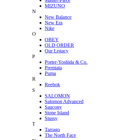
Master-Piece
MIZUNO
N
New Balance
New Era
Nike
O
OBEY
OLD ORDER
Our Legacy
P
Porter-Yoshida & Co.
Premiata
Puma
R
Reebok
S
SALOMON
Salomon Advanced
Saucony
Stone Island
Stussy
T
Tarrago
The North Face