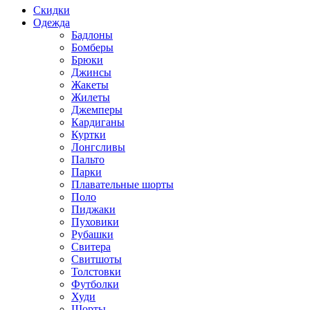
Скидки
Одежда
Бадлоны
Бомберы
Брюки
Джинсы
Жакеты
Жилеты
Джемперы
Кардиганы
Куртки
Лонгсливы
Пальто
Парки
Плавательные шорты
Поло
Пиджаки
Пуховики
Рубашки
Свитера
Свитшоты
Толстовки
Футболки
Худи
Шорты