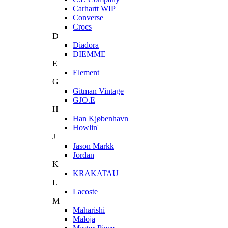
Carhartt WIP
Converse
Crocs
D
Diadora
DIEMME
E
Element
G
Gitman Vintage
GJO.E
H
Han Kjøbenhavn
Howlin'
J
Jason Markk
Jordan
K
KRAKATAU
L
Lacoste
M
Maharishi
Maloja