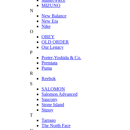
Master-Piece
MIZUNO
N
New Balance
New Era
Nike
O
OBEY
OLD ORDER
Our Legacy
P
Porter-Yoshida & Co.
Premiata
Puma
R
Reebok
S
SALOMON
Salomon Advanced
Saucony
Stone Island
Stussy
T
Tarrago
The North Face