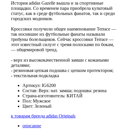
История adidas Gazelle вышла и за спортивные
площадки. Со временем пара приобрела культовый
статус, как в среде футбольных фанатов, так и среди
городских модников.
Кроссовки получили общее наименование Terrace —
так носившие их футбольные фанаты называли
трибуны болельщиков. Сейчас кроссовки Terrace —
этот известный силуэт с тремя полосками по бокам,
— общемировой тренд.
- верх из высококачественной замши с кожаными
деталями;
- резиновая цепкая подошва с цепким протектором;
- текстильная подкладка
Артикул: IG6200
Состав: Верх: нат. замша; подошва: резина
Страна-изготовитель: КИТАЙ
Пол: Мужское
Цвет: Зеленый
к товарам бренда adidas Originals
описание