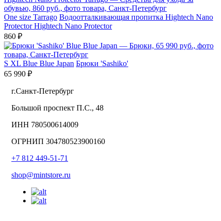
One size
Tarrago
Водоотталкивающая пропитка Hightech Nano
Protector Hightech Nano Protector
860 ₽
S
XL
Blue Blue Japan
Брюки 'Sashiko'
65 990 ₽
г.Санкт-Петербург
Большой проспект П.С., 48
ИНН 780500614009
ОГРНИП 304780523900160
+7 812 449-51-71
shop@mintstore.ru