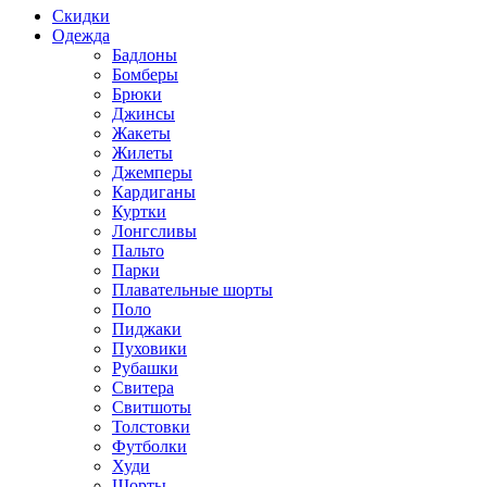
Скидки
Одежда
Бадлоны
Бомберы
Брюки
Джинсы
Жакеты
Жилеты
Джемперы
Кардиганы
Куртки
Лонгсливы
Пальто
Парки
Плавательные шорты
Поло
Пиджаки
Пуховики
Рубашки
Свитера
Свитшоты
Толстовки
Футболки
Худи
Шорты