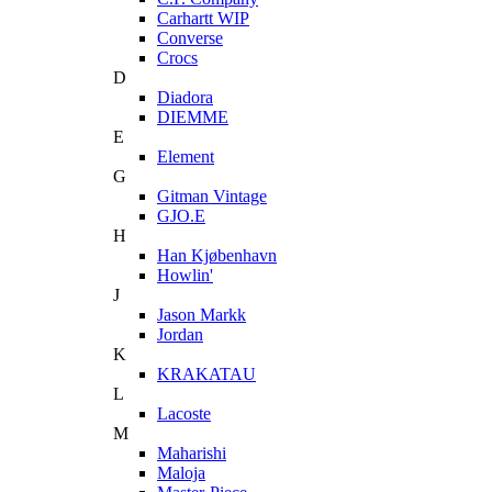
Carhartt WIP
Converse
Crocs
D
Diadora
DIEMME
E
Element
G
Gitman Vintage
GJO.E
H
Han Kjøbenhavn
Howlin'
J
Jason Markk
Jordan
K
KRAKATAU
L
Lacoste
M
Maharishi
Maloja