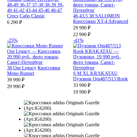
48-49
36-37
37-38
38-39
39-
40
41-42
43-44
45-46
46-47
Crocs
Сабо Classic
46
43.5
38
SALOMON
Кроссовки XT-4 Advanced
6 290 ₽
29 990 ₽
22 990 ₽
-25%
-41%
38
Our Legacy
Кроссовки
Mono Runner
S
M
XL
KRAKATAU
Пуховик Qm487/513 Rook
39 990 ₽
33 990 ₽
29 990 ₽
19 990 ₽