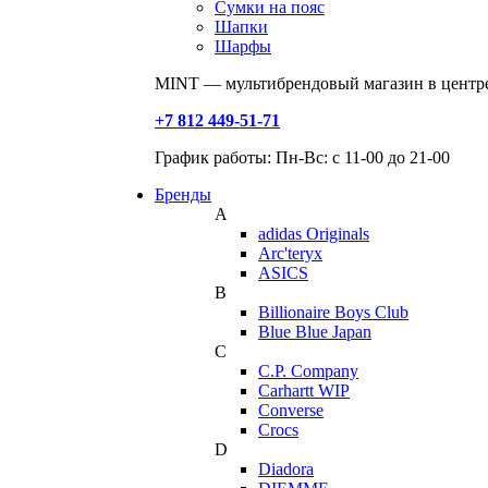
Сумки на пояс
Шапки
Шарфы
MINT — мультибрендовый магазин в центре
+7 812 449-51-71
График работы: Пн-Вс: с 11-00 до 21-00
Бренды
A
adidas Originals
Arc'teryx
ASICS
B
Billionaire Boys Club
Blue Blue Japan
C
C.P. Company
Carhartt WIP
Converse
Crocs
D
Diadora