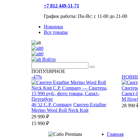
+7 812 449-51-71
График работы: Пн-Вс: с 11-00 до 21-00
Новинки
Все товары
0
0
Войти
ПОПУЛЯРНОЕ
-47%
НОВИ
M
Howl
46
52
C.P. Company
Свитер Extafine
28 990 
Merino Wool Roll Neck Knit
29 990 ₽
15 990 ₽
Главная