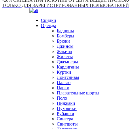
-20% СКИДКА ПРИ ПОКУПКЕ ОТ ДВУХ ВЕЩЕЙ ПРОМОКО
ТОЛЬКО ДЛЯ ЗАРЕГИСТРИРОВАННЫХ ПОЛЬЗОВАТЕЛЕЙ
Скидки
Одежда
Бадлоны
Бомберы
Брюки
Джинсы
Жакеты
Жилеты
Джемперы
Кардиганы
Куртки
Лонгсливы
Пальто
Парки
Плавательные шорты
Поло
Пиджаки
Пуховики
Рубашки
Свитера
Свитшоты