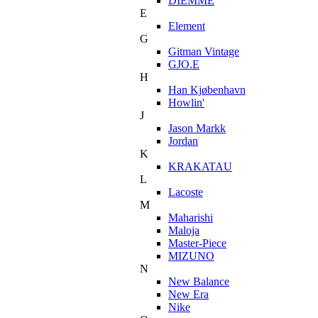
DIEMME
E
Element
G
Gitman Vintage
GJO.E
H
Han Kjøbenhavn
Howlin'
J
Jason Markk
Jordan
K
KRAKATAU
L
Lacoste
M
Maharishi
Maloja
Master-Piece
MIZUNO
N
New Balance
New Era
Nike