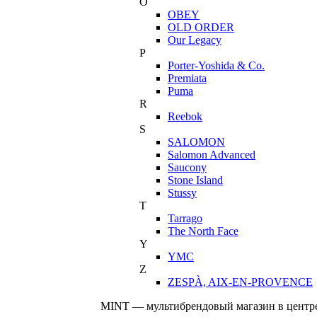
O
OBEY
OLD ORDER
Our Legacy
P
Porter-Yoshida & Co.
Premiata
Puma
R
Reebok
S
SALOMON
Salomon Advanced
Saucony
Stone Island
Stussy
T
Tarrago
The North Face
Y
YMC
Z
ZESPÀ, AIX-EN-PROVENCE
MINT — мультибрендовый магазин в центре