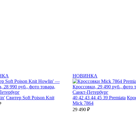
НКА
НОВИНКА
in'
Свитер Soft Poison Knit
40
42
43
44
45
39
Premiata
Кро
Mick 7864
₽
29 490 ₽